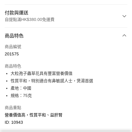
付款與運送
自提點滿HK$380.00免運費
付款方式
商品特色
信用卡
商品編號
Apple Pay
201575
Google Pay
商品特色
AlipayHK
大粒孢子蟲草花具有豐富營養價值
性質平和，特別適合有鼻敏感人士，煲湯首選
PayMe
產地：中國
WeChat Pay
規格：75克
BoC Pay
商品重點
營養價值高，性質平和、益肝腎
其他轉帳方式
ID: 10943
相關說明
轉數快識別碼(FPS ID)：4042362 中國銀行戶口：012-875-1-240680-7 匯