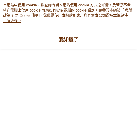
豐銀行戶口：652-589300-838 收款人：PREMIER FOOD LTD 請於24小時
本網站中使用 cookie，欲查詢有關本網站使用 cookie 方式之詳情，及若您不希
送貨方式
內將付款金額存入以上其中一個戶口，付款後請將收據或成功轉帳畫面截圖
望在電腦上使用 cookie 時應如何變更電腦的 cookie 設定，請參閱本網站「
私隱
並WhatsApp 90719878 或電郵eshop@premierfood.com.hk，我們在收到
順豐智能櫃(智能櫃取件要視乎包裹尺寸限制，如包裹過大，
政策
」之 Cookie 聲明。您繼續使用本網站即表示您同意本公司得按本網站使用
商品推薦
付款訊息後會盡快安排送貨。
條款之 Cookie 聲明使用 cookie。
了解更多 >
物流公司會改派其他自取點或其他配送方式。)
每筆HK$80.00，滿HK$380.00或以上免運費
我知道了
順豐站及順豐自提點
商品相關分類 (3)
查看全部
每筆HK$80.00，滿HK$380.00或以上免運費
菇菌・湯料・藥材
菇菌
羊肚菌・其他菇菌
滿$380免運費 - 送貨到家(3-5個工作天內送達)
每筆HK$80.00，滿HK$380.00或以上免運費
海外訂購✈️
海外訂購湯料・乾貨🌎
付款後門市自取 (3-6天可到店取) (取貨請自備購物袋)
本分類熱賣
全店暢銷排行
每筆HK$80.00，滿HK$380.00或以上免運費
熱門標籤
熱銷排行
最新商品
人氣推薦