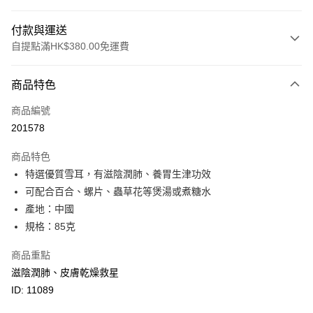
付款與運送
自提點滿HK$380.00免運費
付款方式
商品特色
信用卡
商品編號
Apple Pay
201578
Google Pay
商品特色
AlipayHK
特選優質雪耳，有滋陰潤肺、養胃生津功效
可配合百合、螺片、蟲草花等煲湯或煮糖水
PayMe
產地：中國
WeChat Pay
規格：85克
BoC Pay
商品重點
滋陰潤肺、皮膚乾燥救星
其他轉帳方式
ID: 11089
相關說明
轉數快識別碼(FPS ID)：4042362 中國銀行戶口：012-875-1-240680-7 匯