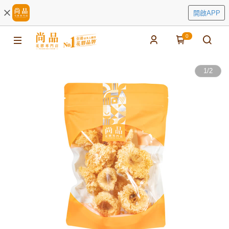
開啟APP
0
1
/
2