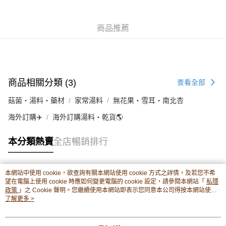
豐銀行戶口：652-589300-838 收款人：PREMIER FOOD LTD 請於24小時
送貨方式
內將付款金額存入以上其中一個戶口，付款後請將收據或成功轉帳畫面截圖
並WhatsApp 90719878 或電郵eshop@premierfood.com.hk，我們在收到
順豐智能櫃(智能櫃取件要視乎包裹尺寸限制，如包裹過大，
商品推薦
付款訊息後會盡快安排送貨。
物流公司會改派其他自取點或其他配送方式。)
每筆HK$80.00，滿HK$380.00或以上免運費
順豐站及順豐自提點
商品相關分類 (3)
查看全部
每筆HK$80.00，滿HK$380.00或以上免運費
菇菌・湯料・藥材
家常湯料
無花果・雪耳・南北杏
滿$380免運費 - 送貨到家(3-5個工作天內送達)
每筆HK$80.00，滿HK$380.00或以上免運費
海外訂購✈️
海外訂購湯料・乾貨🌎
付款後門市自取 (3-6天可到店取) (取貨請自備購物袋)
本分類熱賣
全店暢銷排行
每筆HK$80.00，滿HK$380.00或以上免運費
本網站中使用 cookie，欲查詢有關本網站使用 cookie 方式之詳情，及若您不希
熱門標籤
望在電腦上使用 cookie 時應如何變更電腦的 cookie 設定，請參閱本網站「
私隱
政策
」之 Cookie 聲明。您繼續使用本網站即表示您同意本公司得按本網站使用
條款之 Cookie 聲明使用 cookie。
了解更多 >
熱銷排行
最新商品
人氣推薦