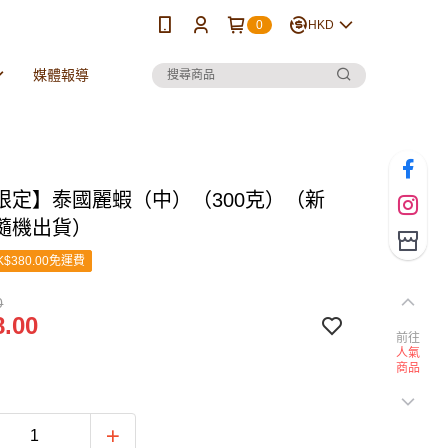
0
HKD
媒體報導
限定】泰國麗蝦（中）（300克）（新
隨機出貨）
$380.00免運費
0
.00
前往
人氣
商品