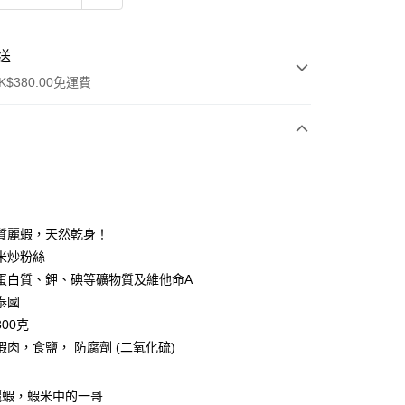
送
$380.00免運費
y
質麗蝦，天然乾身！
米炒粉絲
蛋白質、鉀、碘等礦物質及維他命A
泰國
00克
ay
蝦肉，食鹽， 防腐劑 (二氧化硫)
方式
麗蝦，蝦米中的一哥