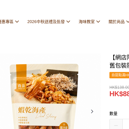
優惠專區
2026中秋送禮及批發
海味教室
關於尚品
【網店
舊包裝
自提點滿HK
HK$138.0
HK$88
數量