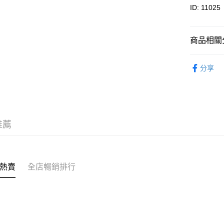
克)
相關說明
ID: 11025
轉數快識別碼(
豐銀行戶口：6
時內將付
送貨方式
商品相關分
截圖並What
收到付款
順豐智能
元貝・海
分享
物流公司
每筆HK$8
順豐站及
每筆HK$8
推薦
滿$380免
每筆HK$8
付款後門市
熱賣
全店暢銷排行
每筆HK$8