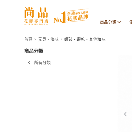
商品分類
首頁
元貝・海味
蠔豉・蝦乾・其他海味
商品分類
所有分類