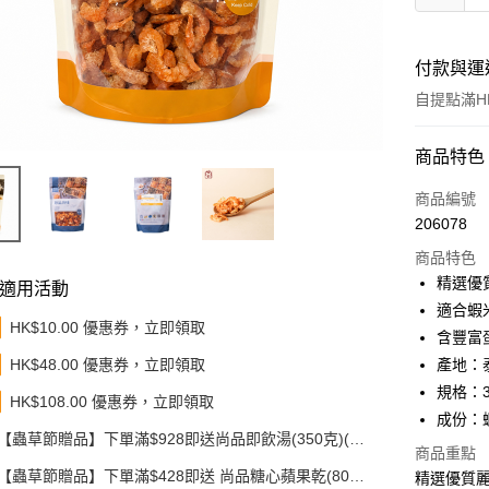
付款與運
自提點滿HK
付款方式
商品特色
信用卡
商品編號
206078
Apple Pay
商品特色
Google Pa
精選優
適用活動
適合蝦
AlipayHK
HK$10.00 優惠券，立即領取
含豐富
PayMe
HK$48.00 優惠券，立即領取
產地：
規格：3
WeChat P
HK$108.00 優惠券，立即領取
成份：
BoC Pay
【蟲草節贈品】下單滿$928即送尚品即飲湯(350克)(款
商品重點
式隨機發送)
【蟲草節贈品】下單滿$428即送 尚品糖心蘋果乾(80
其他轉帳
精選優質