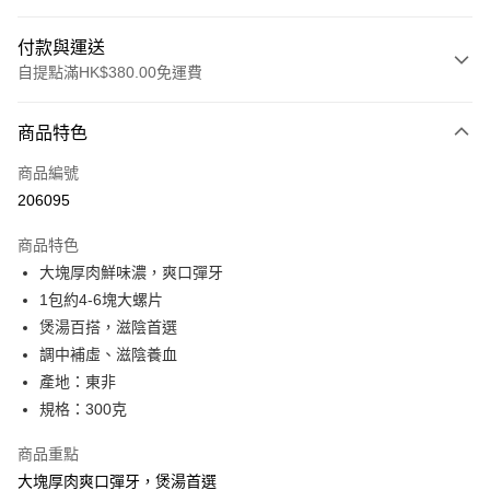
付款與運送
自提點滿HK$380.00免運費
付款方式
商品特色
信用卡
商品編號
Apple Pay
206095
Google Pay
商品特色
AlipayHK
大塊厚肉鮮味濃，爽口彈牙
1包約4-6塊大螺片
PayMe
煲湯百搭，滋陰首選
WeChat Pay
調中補虛、滋陰養血
產地：東非
BoC Pay
規格：300克
其他轉帳方式
商品重點
相關說明
大塊厚肉爽口彈牙，煲湯首選
轉數快識別碼(FPS ID)：4042362 中國銀行戶口：012-875-1-240680-7 匯