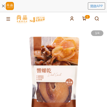
開啟APP
0
1
/
4