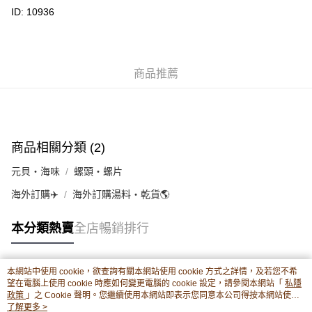
豐銀行戶口：652-589300-838 收款人：PREMIER FOOD LTD 請於24小時
ID: 10936
送貨方式
內將付款金額存入以上其中一個戶口，付款後請將收據或成功轉帳畫面截圖
並WhatsApp 90719878 或電郵eshop@premierfood.com.hk，我們在收到
順豐智能櫃(智能櫃取件要視乎包裹尺寸限制，如包裹過大，
付款訊息後會盡快安排送貨。
物流公司會改派其他自取點或其他配送方式。)
每筆HK$80.00，滿HK$380.00或以上免運費
商品推薦
順豐站及順豐自提點
每筆HK$80.00，滿HK$380.00或以上免運費
滿$380免運費 - 送貨到家(3-5個工作天內送達)
商品相關分類 (2)
每筆HK$80.00，滿HK$380.00或以上免運費
元貝・海味
螺頭・螺片
付款後門市自取 (3-6天可到店取) (取貨請自備購物袋)
海外訂購✈️
海外訂購湯料・乾貨🌎
每筆HK$80.00，滿HK$380.00或以上免運費
本分類熱賣
全店暢銷排行
本網站中使用 cookie，欲查詢有關本網站使用 cookie 方式之詳情，及若您不希
熱門標籤
望在電腦上使用 cookie 時應如何變更電腦的 cookie 設定，請參閱本網站「
私隱
政策
」之 Cookie 聲明。您繼續使用本網站即表示您同意本公司得按本網站使用
條款之 Cookie 聲明使用 cookie。
了解更多 >
熱銷排行
最新商品
人氣推薦