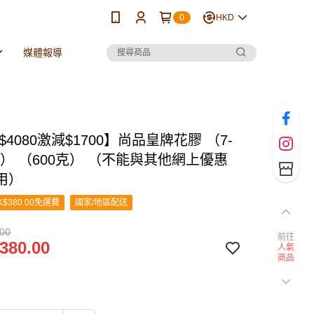
0
HKD
媒體報導
$4080激減$1700】尚品皇牌花膠 （7-
盒） （600克） （不能與其他網上優惠
用）
$380.00免運費
國家/地區配送
.00
前往
380.00
人氣
商品