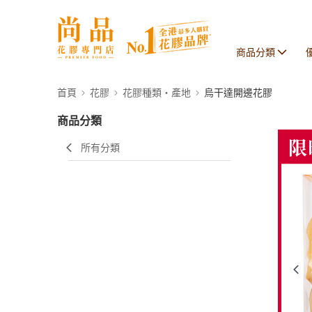
商品分類
首頁
花膠
花膠種類・產地
烏干達開邊花膠
商品分類
所有分類