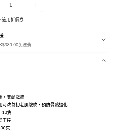
不適用折價券
送
$380.00免運費
y
用，養顏滋補
用可改善初老肌皺紋，預防骨骼退化
-10隻
烏干達
00克
ay