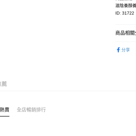
BoC Pay
滋陰養顏
其他轉帳
ID: 31722
相關說明
轉數快識別碼(
豐銀行戶口：6
商品相關分
時內將付
送貨方式
截圖並What
花膠
花
收到付款
分享
順豐智能
海外訂購✈
物流公司
花膠
按
每筆HK$8
優惠專區
順豐站及
推薦
每筆HK$8
滿$380免
每筆HK$8
熱賣
全店暢銷排行
付款後門市
每筆HK$8
海外送貨