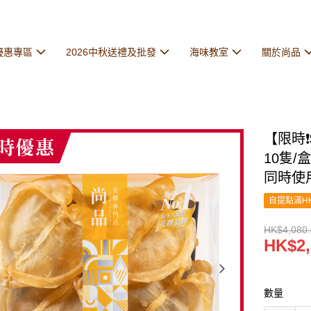
優惠專區
2026中秋送禮及批發
海味教室
關於尚品
【限時❗
10隻/
同時使
自提點滿HK
HK$4,080
HK$2,
數量