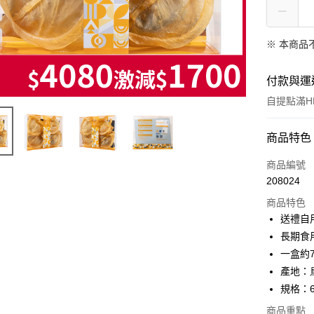
※ 本商品
付款與運
自提點滿HK
付款方式
商品特色
信用卡
商品編號
208024
Apple Pay
商品特色
Google Pa
送禮自
長期食
AlipayHK
一盒約7
PayMe
產地：
規格：6
WeChat P
商品重點