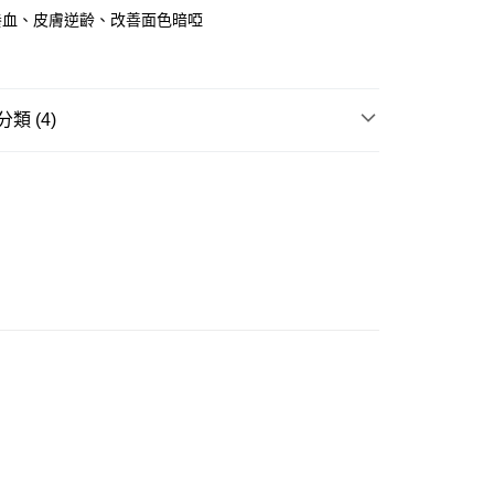
養血、皮膚逆齡、改善面色暗啞
方式
FPS ID)：4042362 中國銀行戶口：012-875-1-240680-7 匯
52-589300-838 收款人：PREMIER FOOD LTD 請於24小
類 (4)
款金額存入以上其中一個戶口，付款後請將收據或成功轉帳畫面
sApp 90719878 或電郵eshop@premierfood.com.hk，我們在
膠種類・產地
烏干達開邊花膠
訊息後會盡快安排送貨。
櫃(智能櫃取件要視乎包裹尺寸限制，如包裹過大，
️
海外訂購花膠🌎
會改派其他自取點或其他配送方式。)
用途揀花膠
術後・產後修復花膠
0.00，滿HK$380.00或以上免運費

門市・網店同步優惠
順豐自提點
0.00，滿HK$380.00或以上免運費
運費 - 送貨到家(3-5個工作天內送達)
0.00，滿HK$380.00或以上免運費
自取 (3-6天可到店取) (取貨請自備購物袋)
0.00，滿HK$380.00或以上免運費
英國、澳洲、加拿大、馬來西亞、新加坡。不設滿
運費表