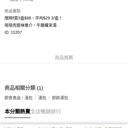
相關說明
商品重點
轉數快識別碼(FPS ID)：4042362 中國銀行戶口：012-875-1-240680-7 匯
豐銀行戶口：652-589300-838 收款人：PREMIER FOOD LTD 請於24小時
限時❗買3盒$88，平均$29.3/盒！
送貨方式
內將付款金額存入以上其中一個戶口，付款後請將收據或成功轉帳畫面截圖
啖啖肉惹味推介，牛腩羅宋湯
並WhatsApp 90719878 或電郵eshop@premierfood.com.hk，我們在收到
順豐智能櫃(智能櫃取件要視乎包裹尺寸限制，如包裹過大，
付款訊息後會盡快安排送貨。
ID: 11207
物流公司會改派其他自取點或其他配送方式。)
每筆HK$80.00，滿HK$380.00或以上免運費
順豐站及順豐自提點
商品推薦
每筆HK$80.00，滿HK$380.00或以上免運費
滿$380免運費 - 送貨到家(3-5個工作天內送達)
每筆HK$80.00，滿HK$380.00或以上免運費
商品相關分類 (1)
付款後門市自取 (3-6天可到店取) (取貨請自備購物袋)
每筆HK$80.00，滿HK$380.00或以上免運費
即食食品・湯包
湯包
即飲湯包
本分類熱賣
全店暢銷排行