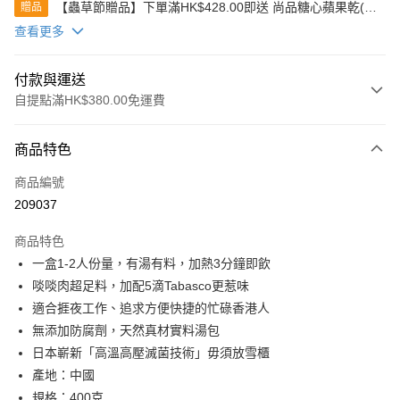
【蟲草節贈品】下單滿HK$428.00即送 尚品糖心蘋果乾(80
贈品
克)
查看更多
付款與運送
自提點滿HK$380.00免運費
付款方式
商品特色
信用卡
商品編號
Apple Pay
209037
Google Pay
商品特色
AlipayHK
一盒1-2人份量，有湯有料，加熱3分鐘即飲
啖啖肉超足料，加配5滴Tabasco更惹味
PayMe
適合捱夜工作、追求方便快捷的忙碌香港人
WeChat Pay
無添加防腐劑，天然真材實料湯包
日本嶄新「高溫高壓滅菌技術」毋須放雪櫃
BoC Pay
產地：中國
其他轉帳方式
規格：400克