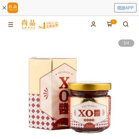
開啟APP
0
1
/
4