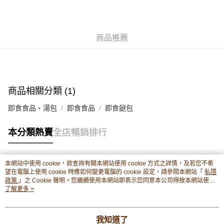
轉數快識別碼(FPS ID)：4042362 中國銀行戶口：012-875-1-240680-7 匯
豐銀行戶口：652-589300-838 收款人：PREMIER FOOD LTD 請於24小時
送貨方式
內將付款金額存入以上其中一個戶口，付款後請將收據或成功轉帳畫面截圖
並WhatsApp 90719878 或電郵eshop@premierfood.com.hk，我們在收到
順豐智能櫃(智能櫃取件要視乎包裹尺寸限制，如包裹過大，
商品推薦
付款訊息後會盡快安排送貨。
物流公司會改派其他自取點或其他配送方式。)
每筆HK$80.00，滿HK$380.00或以上免運費
順豐站及順豐自提點
商品相關分類 (1)
每筆HK$80.00，滿HK$380.00或以上免運費
即食食品・湯包
即食食品
即食餸包
滿$380免運費 - 送貨到家(3-5個工作天內送達)
每筆HK$80.00，滿HK$380.00或以上免運費
本分類熱賣
全店暢銷排行
付款後門市自取 (3-6天可到店取) (取貨請自備購物袋)
每筆HK$80.00，滿HK$380.00或以上免運費
本網站中使用 cookie，欲查詢有關本網站使用 cookie 方式之詳情，及若您不希
熱門標籤
望在電腦上使用 cookie 時應如何變更電腦的 cookie 設定，請參閱本網站「
私隱
政策
」之 Cookie 聲明。您繼續使用本網站即表示您同意本公司得按本網站使用
條款之 Cookie 聲明使用 cookie。
了解更多 >
熱銷排行
最新商品
人氣推薦
我知道了