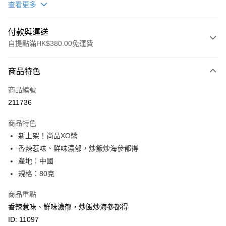
查看更多
付款與運送
自提點滿HK$380.00免運費
付款方式
商品特色
信用卡
商品編號
Apple Pay
211736
Google Pay
商品特色
AlipayHK
新上架！尚品XO醬
香辣惹味、鮮味濃郁，炒飯炒海參都得
PayMe
產地：中國
WeChat Pay
規格：80克
BoC Pay
商品重點
香辣惹味、鮮味濃郁，炒飯炒海參都得
其他轉帳方式
ID: 11097
相關說明