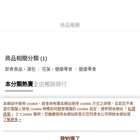
豐銀行戶口：652-589300-838 收款人：PREMIER FOOD LTD 請於24小時
送貨方式
內將付款金額存入以上其中一個戶口，付款後請將收據或成功轉帳畫面截圖
並WhatsApp 90719878 或電郵eshop@premierfood.com.hk，我們在收到
順豐智能櫃(智能櫃取件要視乎包裹尺寸限制，如包裹過大，
付款訊息後會盡快安排送貨。
物流公司會改派其他自取點或其他配送方式。)
商品推薦
每筆HK$80.00，滿HK$380.00或以上免運費
順豐站及順豐自提點
每筆HK$80.00，滿HK$380.00或以上免運費
商品相關分類 (1)
滿$380免運費 - 送貨到家(3-5個工作天內送達)
即食食品・湯包
花茶・健康零食
健康零食
每筆HK$80.00，滿HK$380.00或以上免運費
本分類熱賣
全店暢銷排行
付款後門市自取 (3-6天可到店取) (取貨請自備購物袋)
每筆HK$80.00，滿HK$380.00或以上免運費
本網站中使用 cookie，欲查詢有關本網站使用 cookie 方式之詳情，及若您不希
熱門標籤
望在電腦上使用 cookie 時應如何變更電腦的 cookie 設定，請參閱本網站「
私隱
政策
」之 Cookie 聲明。您繼續使用本網站即表示您同意本公司得按本網站使用
條款之 Cookie 聲明使用 cookie。
了解更多 >
熱銷排行
最新商品
人氣推薦
我知道了