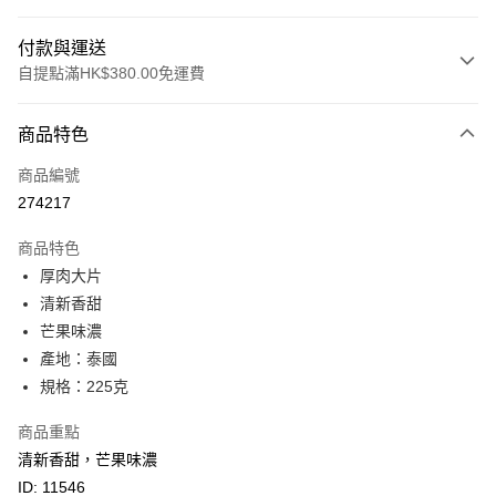
付款與運送
自提點滿HK$380.00免運費
付款方式
商品特色
信用卡
商品編號
Apple Pay
274217
Google Pay
商品特色
AlipayHK
厚肉大片
清新香甜
PayMe
芒果味濃
WeChat Pay
產地：泰國
規格：225克
BoC Pay
商品重點
其他轉帳方式
清新香甜，芒果味濃
相關說明
ID: 11546
轉數快識別碼(FPS ID)：4042362 中國銀行戶口：012-875-1-240680-7 匯