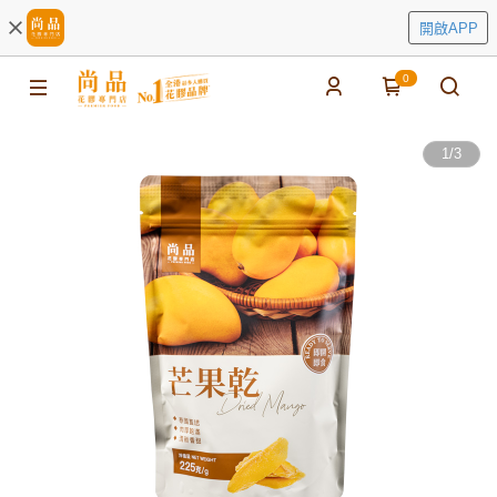
開啟APP
0
1
/
3