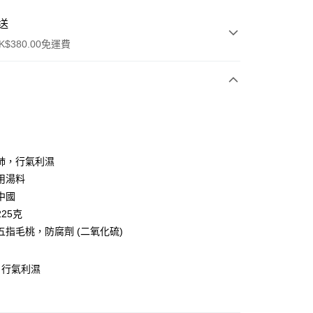
送
$380.00免運費
y
肺，行氣利濕
用湯料
中國
25克
五指毛桃，防腐劑 (二氧化硫)
ay
，行氣利濕
方式