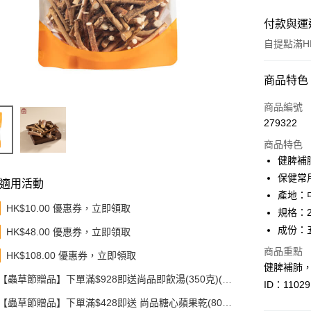
付款與運
自提點滿HK
付款方式
商品特色
信用卡
商品編號
279322
Apple Pay
商品特色
Google Pa
健脾補
保健常
AlipayHK
適用活動
產地：
PayMe
HK$10.00 優惠券，立即領取
規格：2
成份：
HK$48.00 優惠券，立即領取
WeChat P
商品重點
HK$108.00 優惠券，立即領取
BoC Pay
健脾補肺
【蟲草節贈品】下單滿$928即送尚品即飲湯(350克)(款
其他轉帳
ID：11029
式隨機發送)
相關說明
【蟲草節贈品】下單滿$428即送 尚品糖心蘋果乾(80