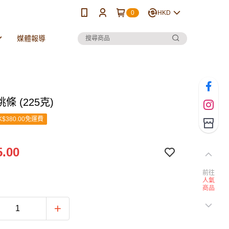
0
HKD
媒體報導
條 (225克)
$380.00免運費
.00
前往
人氣
商品