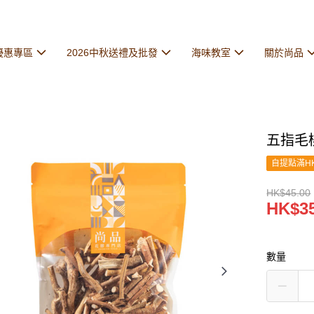
優惠專區
2026中秋送禮及批發
海味教室
關於尚品
五指毛桃
自提點滿HK
HK$45.00
HK$35
數量