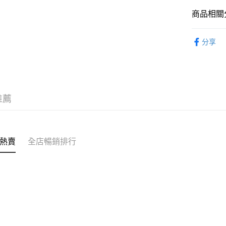
克)
轉數快識別碼(
豐銀行戶口：6
商品相關分
時內將付
送貨方式
截圖並What
菇菌・湯
收到付款
分享
順豐智能
優惠專區
物流公司
每筆HK$8
順豐站及
推薦
每筆HK$8
滿$380免
每筆HK$8
熱賣
全店暢銷排行
付款後門市
每筆HK$8