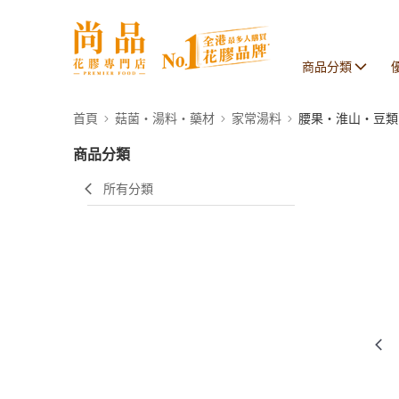
商品分類
首頁
菇菌・湯料・藥材
家常湯料
腰果・淮山・豆類
商品分類
所有分類