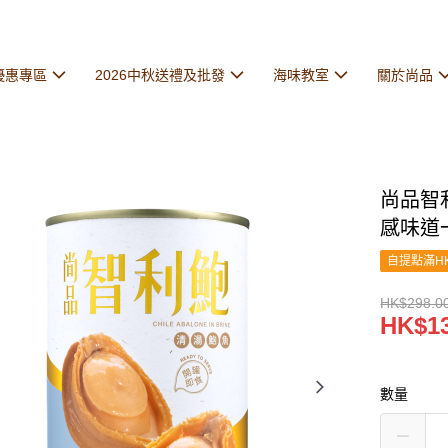
優惠專區
2026中秋送禮及批發
海味教室
關於尚品
尚品智利
感味道
自提點滿HK
HK$298.0
HK$13
數量