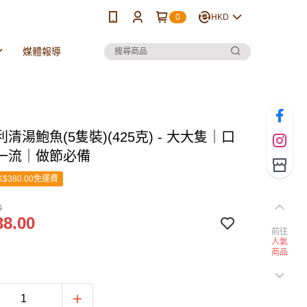
0
HKD
媒體報導
清湯鮑魚(5隻裝)(425克) - 大大隻｜口
一流｜做節必備
$380.00免運費
0
8.00
前往
人氣
商品