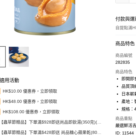
付款與運
自提點滿HK
付款方式
商品特色
信用卡
商品編號
282835
Apple Pay
商品特色
Google Pa
即開即
適用活動
品質頂
AlipayHK
HK$10.00 優惠券，立即領取
日本嶄
PayMe
HK$48.00 優惠券，立即領取
產地：
規格：4
WeChat P
HK$108.00 優惠券，立即領取
商品重點
BoC Pay
【蟲草節贈品】下單滿$928即送尚品即飲湯(350克)(款
嚴選鮮活
式隨機發送)
【蟲草節贈品】下單滿$428即送 尚品糖心蘋果乾(80
其他轉帳
ID: 11544