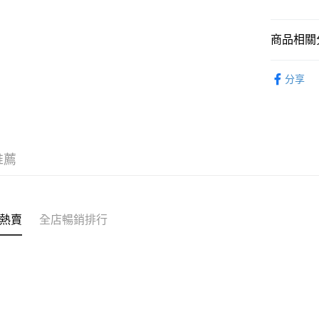
克)
相關說明
轉數快識別碼(
豐銀行戶口：6
商品相關分
時內將付
送貨方式
截圖並What
鮑魚
罐
收到付款
分享
順豐智能
物流公司
每筆HK$8
順豐站及
推薦
每筆HK$8
滿$380免
每筆HK$8
熱賣
全店暢銷排行
付款後門市
每筆HK$8