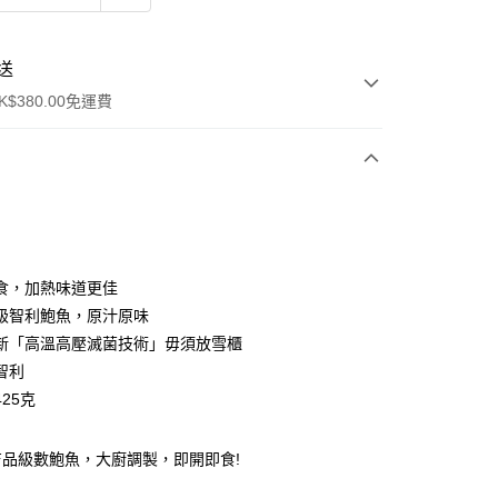
送
$380.00免運費
y
食，加熱味道更佳
級智利鮑魚，原汁原味
新「高溫高壓滅菌技術」毋須放雪櫃
智利
25克
ay
吉品級數鮑魚，大廚調製，即開即食!
方式