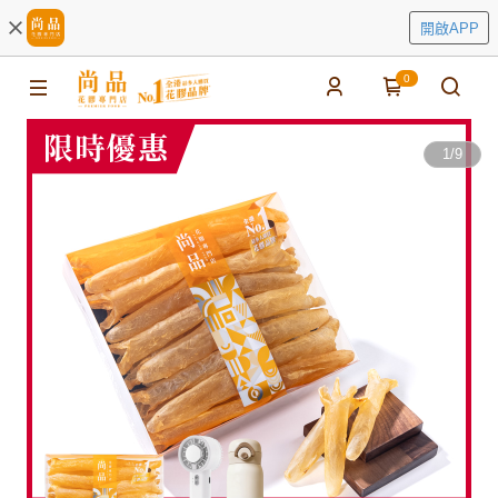
開啟APP
0
1
/
9