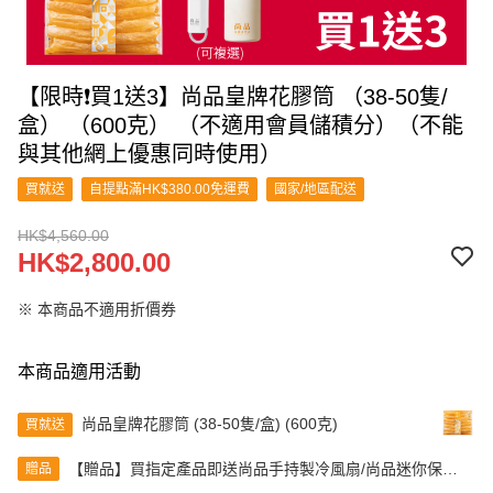
【限時❗買1送3】尚品皇牌花膠筒 （38-50隻/
盒） （600克） （不適用會員儲積分）（不能
與其他網上優惠同時使用）
買就送
自提點滿HK$380.00免運費
國家/地區配送
HK$4,560.00
HK$2,800.00
※ 本商品不適用折價券
本商品適用活動
尚品皇牌花膠筒 (38-50隻/盒) (600克)
買就送
【贈品】買指定產品即送尚品手持製冷風扇/尚品迷你保溫
贈品
杯（顏色隨機發貨）