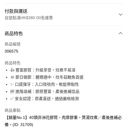
付款與運送
自提點滿HK$380.00免運費
付款方式
商品特色
信用卡
商品編號
Apple Pay
306575
Google Pay
商品特色
AlipayHK
👍 豐富膠質：升級享受，炆煮不易溶
🥘 節日做節：體積適中，炆冬菇鮑魚首選
PayMe
✨ 口感彈牙：入口啖啖肉，軟腍帶黏性
WeChat Pay
🆙 進階滋補：膠原豐富，產後進補佳品
✅ 安全認證：原產直送，通過嚴格檢測
BoC Pay
商品重點
其他轉帳方式
【銷量No.1】40頭非洲花膠筒，肉厚膠重，煲湯炆煮／產後進補必
相關說明
備。(ID: 31709)
轉數快識別碼(FPS ID)：4042362 中國銀行戶口：012-875-1-240680-7 匯