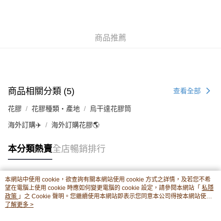
豐銀行戶口：652-589300-838 收款人：PREMIER FOOD LTD 請於24小時
送貨方式
內將付款金額存入以上其中一個戶口，付款後請將收據或成功轉帳畫面截圖
並WhatsApp 90719878 或電郵eshop@premierfood.com.hk，我們在收到
順豐智能櫃(智能櫃取件要視乎包裹尺寸限制，如包裹過大，
付款訊息後會盡快安排送貨。
物流公司會改派其他自取點或其他配送方式。)
商品推薦
每筆HK$80.00，滿HK$380.00或以上免運費
順豐站及順豐自提點
每筆HK$80.00，滿HK$380.00或以上免運費
商品相關分類 (5)
查看全部
滿$380免運費 - 送貨到家(3-5個工作天內送達)
花膠
花膠種類・產地
烏干達花膠筒
每筆HK$80.00，滿HK$380.00或以上免運費
海外訂購✈️
海外訂購花膠🌎
付款後門市自取 (3-6天可到店取) (取貨請自備購物袋)
每筆HK$80.00，滿HK$380.00或以上免運費
本分類熱賣
全店暢銷排行
海外送貨英國、澳洲、加拿大、馬來西亞、新加坡。不設滿
運費表
額免運。客人需承擔各項風險(包括扣關等)
本網站中使用 cookie，欲查詢有關本網站使用 cookie 方式之詳情，及若您不希
熱門標籤
望在電腦上使用 cookie 時應如何變更電腦的 cookie 設定，請參閱本網站「
私隱
政策
」之 Cookie 聲明。您繼續使用本網站即表示您同意本公司得按本網站使用
條款之 Cookie 聲明使用 cookie。
了解更多 >
熱銷排行
最新商品
人氣推薦