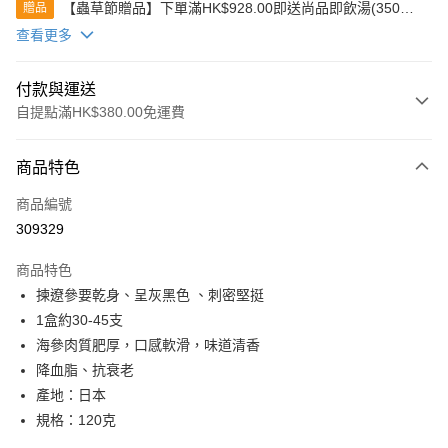
【蟲草節贈品】下單滿HK$928.00即送尚品即飲湯(350克)
贈品
(款式隨機發送)
查看更多
付款與運送
自提點滿HK$380.00免運費
付款方式
商品特色
信用卡
商品編號
Apple Pay
309329
Google Pay
商品特色
AlipayHK
揀遼參要乾身、呈灰黑色 、刺密堅挺
1盒約30-45支
PayMe
海參肉質肥厚，口感軟滑，味道清香
WeChat Pay
降血脂、抗衰老
產地：日本
BoC Pay
規格：120克
其他轉帳方式