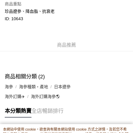
商品重點
相關說明
珍品遼參、降血脂、抗衰老
轉數快識別碼(FPS ID)：4042362 中國銀行戶口：012-875-1-240680-7 匯
豐銀行戶口：652-589300-838 收款人：PREMIER FOOD LTD 請於24小時
ID: 10643
送貨方式
內將付款金額存入以上其中一個戶口，付款後請將收據或成功轉帳畫面截圖
並WhatsApp 90719878 或電郵eshop@premierfood.com.hk，我們在收到
順豐智能櫃(智能櫃取件要視乎包裹尺寸限制，如包裹過大，
付款訊息後會盡快安排送貨。
物流公司會改派其他自取點或其他配送方式。)
每筆HK$80.00，滿HK$380.00或以上免運費
商品推薦
順豐站及順豐自提點
每筆HK$80.00，滿HK$380.00或以上免運費
滿$380免運費 - 送貨到家(3-5個工作天內送達)
商品相關分類 (2)
每筆HK$80.00，滿HK$380.00或以上免運費
海參
海參種類・產地
日本遼參
付款後門市自取 (3-6天可到店取) (取貨請自備購物袋)
海外訂購✈️
海外訂購海參🌎
每筆HK$80.00，滿HK$380.00或以上免運費
本分類熱賣
全店暢銷排行
海外送貨英國、澳洲、加拿大、馬來西亞、新加坡。不設滿
運費表
額免運。客人需承擔各項風險(包括扣關等)
本網站中使用 cookie，欲查詢有關本網站使用 cookie 方式之詳情，及若您不希