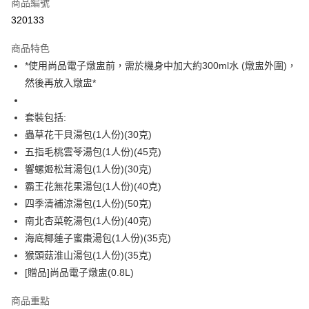
商品編號
Apple Pay
320133
Google Pay
商品特色
AlipayHK
*使用尚品電子燉盅前，需於機身中加大約300ml水 (燉盅外圍)，
然後再放入燉盅*
PayMe
WeChat Pay
套裝包括:
蟲草花干貝湯包(1人份)(30克)
BoC Pay
五指毛桃雲苓湯包(1人份)(45克)
其他轉帳方式
響螺姬松茸湯包(1人份)(30克)
相關說明
霸王花無花果湯包(1人份)(40克)
轉數快識別碼(FPS ID)：4042362 中國銀行戶口：012-875-1-240680-7 匯
四季清補涼湯包(1人份)(50克)
豐銀行戶口：652-589300-838 收款人：PREMIER FOOD LTD 請於24小時
送貨方式
南北杏菜乾湯包(1人份)(40克)
內將付款金額存入以上其中一個戶口，付款後請將收據或成功轉帳畫面截圖
並WhatsApp 90719878 或電郵eshop@premierfood.com.hk，我們在收到
順豐智能櫃(智能櫃取件要視乎包裹尺寸限制，如包裹過大，
海底椰蓮子蜜棗湯包(1人份)(35克)
付款訊息後會盡快安排送貨。
物流公司會改派其他自取點或其他配送方式。)
猴頭菇淮山湯包(1人份)(35克)
[贈品]尚品電子燉盅(0.8L)
每筆HK$80.00，滿HK$380.00或以上免運費
順豐站及順豐自提點
商品重點