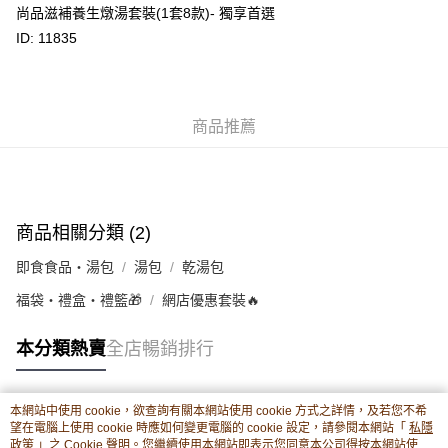
每筆HK$80.00，滿HK$380.00或以上免運費
尚品滋補養生燉湯套裝(1套8款)- 獨享首選
ID: 11835
滿$380免運費 - 送貨到家(3-5個工作天內送達)
每筆HK$80.00，滿HK$380.00或以上免運費
付款後門市自取 (3-6天可到店取) (取貨請自備購物袋)
商品推薦
每筆HK$80.00，滿HK$380.00或以上免運費
商品相關分類 (2)
即食食品・湯包
湯包
乾湯包
福袋・禮盒・禮籃🎁
網店優惠套裝🔥
本分類熱賣
全店暢銷排行
本網站中使用 cookie，欲查詢有關本網站使用 cookie 方式之詳情，及若您不希
熱門標籤
望在電腦上使用 cookie 時應如何變更電腦的 cookie 設定，請參閱本網站「
私隱
政策
」之 Cookie 聲明。您繼續使用本網站即表示您同意本公司得按本網站使用