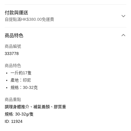
付款與運送
自提點滿HK$380.00免運費
付款方式
商品特色
信用卡
商品編號
Apple Pay
333778
Google Pay
商品特色
AlipayHK
一斤約17隻
產地：印尼
PayMe
規格：30-32克
WeChat Pay
商品重點
BoC Pay
調理身體推介、補氣養顏、膠質重
規格: 30-32g/隻
其他轉帳方式
ID: 11924
相關說明
轉數快識別碼(FPS ID)：4042362 中國銀行戶口：012-875-1-240680-7 匯