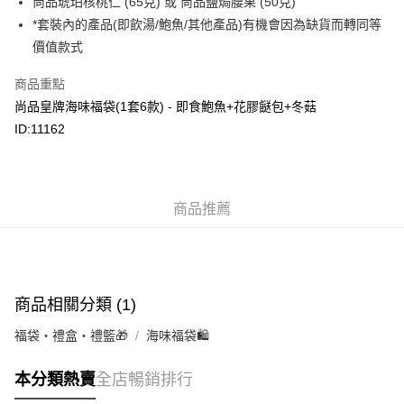
尚品琥珀核桃仁 (65克) 或 尚品鹽焗腰果 (50克)
轉數快識別碼(FPS ID)：4042362 中國銀行戶口：012-875-1-240680-7 匯
*套裝內的產品(即飲湯/鮑魚/其他產品)有機會因為缺貨而轉同等
豐銀行戶口：652-589300-838 收款人：PREMIER FOOD LTD 請於24小時
送貨方式
價值款式
內將付款金額存入以上其中一個戶口，付款後請將收據或成功轉帳畫面截圖
並WhatsApp 90719878 或電郵eshop@premierfood.com.hk，我們在收到
順豐智能櫃(智能櫃取件要視乎包裹尺寸限制，如包裹過大，
付款訊息後會盡快安排送貨。
商品重點
物流公司會改派其他自取點或其他配送方式。)
尚品皇牌海味福袋(1套6款) - 即食鮑魚+花膠餸包+冬菇
每筆HK$80.00，滿HK$380.00或以上免運費
ID:11162
順豐站及順豐自提點
每筆HK$80.00，滿HK$380.00或以上免運費
滿$380免運費 - 送貨到家(3-5個工作天內送達)
商品推薦
每筆HK$80.00，滿HK$380.00或以上免運費
付款後門市自取 (3-6天可到店取) (取貨請自備購物袋)
每筆HK$80.00，滿HK$380.00或以上免運費
商品相關分類 (1)
福袋・禮盒・禮籃🎁
海味福袋🛍️
本分類熱賣
全店暢銷排行