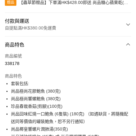
【蟲草節贈品】下單滿HK$428.00即送 尚品糖心蘋果乾(80
贈品
克)
付款與運送
自提點滿HK$380.00免運費
付款方式
商品特色
信用卡
商品編號
Apple Pay
338178
Google Pay
商品特色
AlipayHK
套裝包括:
尚品極尚花膠鮑魚 (380克)
PayMe
尚品極尚響螺鮑魚 (380克)
WeChat Pay
珍品春栽香菇(剪腳)(100克)
尚品回味紅燒一口鮑魚 (6隻裝) (180克) （如遇缺貨，將隨機配
BoC Pay
送同等價值的罐裝鮑魚，恕不另行通知）
其他轉帳方式
尚品椰皇響螺片潤肺湯(350克)
相關說明