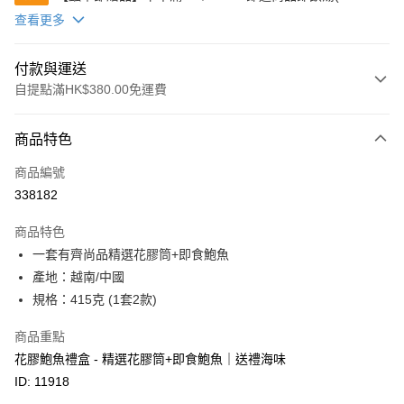
(款式隨機發送)
查看更多
付款與運送
自提點滿HK$380.00免運費
付款方式
商品特色
信用卡
商品編號
Apple Pay
338182
Google Pay
商品特色
AlipayHK
一套有齊尚品精選花膠筒+即食鮑魚
產地：越南/中國
PayMe
規格：415克 (1套2款)
WeChat Pay
商品重點
BoC Pay
花膠鮑魚禮盒 - 精選花膠筒+即食鮑魚｜送禮海味
ID: 11918
其他轉帳方式