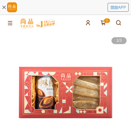
開啟APP
0
1
/
3