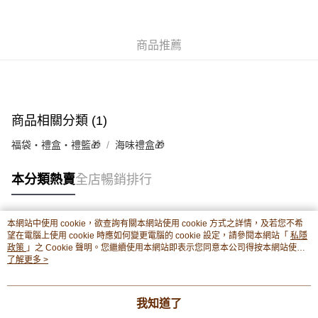
相關說明
轉數快識別碼(FPS ID)：4042362 中國銀行戶口：012-875-1-240680-7 匯
豐銀行戶口：652-589300-838 收款人：PREMIER FOOD LTD 請於24小時
送貨方式
內將付款金額存入以上其中一個戶口，付款後請將收據或成功轉帳畫面截圖
商品推薦
並WhatsApp 90719878 或電郵eshop@premierfood.com.hk，我們在收到
順豐智能櫃(智能櫃取件要視乎包裹尺寸限制，如包裹過大，
付款訊息後會盡快安排送貨。
物流公司會改派其他自取點或其他配送方式。)
每筆HK$80.00，滿HK$380.00或以上免運費
商品相關分類 (1)
順豐站及順豐自提點
每筆HK$80.00，滿HK$380.00或以上免運費
福袋・禮盒・禮籃🎁
海味禮盒🎁
滿$380免運費 - 送貨到家(3-5個工作天內送達)
本分類熱賣
全店暢銷排行
每筆HK$80.00，滿HK$380.00或以上免運費
付款後門市自取 (3-6天可到店取) (取貨請自備購物袋)
本網站中使用 cookie，欲查詢有關本網站使用 cookie 方式之詳情，及若您不希
每筆HK$80.00，滿HK$380.00或以上免運費
熱門標籤
望在電腦上使用 cookie 時應如何變更電腦的 cookie 設定，請參閱本網站「
私隱
政策
」之 Cookie 聲明。您繼續使用本網站即表示您同意本公司得按本網站使用
條款之 Cookie 聲明使用 cookie。
了解更多 >
熱銷排行
最新商品
人氣推薦
我知道了