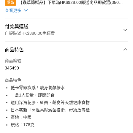
【蟲草節贈品】下單滿HK$928.00即送尚品即飲湯(350克)
贈品
(款式隨機發送)
查看更多
付款與運送
自提點滿HK$380.00免運費
付款方式
商品特色
信用卡
商品編號
Apple Pay
345499
Google Pay
商品特色
AlipayHK
低卡零罪疚感！瘦身養顏糖水
一盒1人份量，即開即食
PayMe
選用深海花膠、紅棗、藜麥等天然健康食物
WeChat Pay
日本嶄新「高溫高壓滅菌技術」毋須放雪櫃
產地：中國
BoC Pay
規格：178克
其他轉帳方式