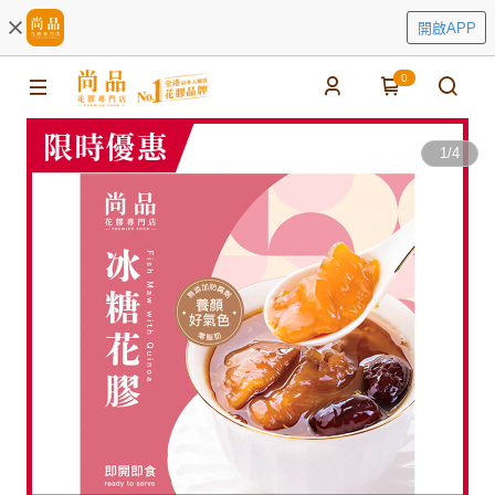
開啟APP
0
1
/
4