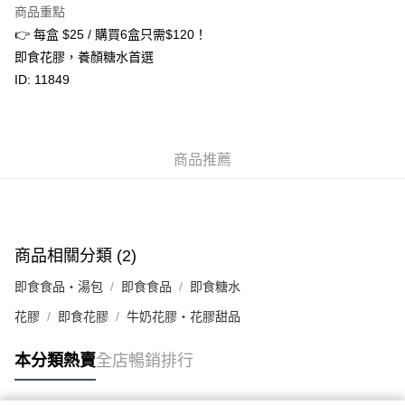
商品重點
相關說明
👉 每盒 $25 / 購買6盒只需$120！
轉數快識別碼(FPS ID)：4042362 中國銀行戶口：012-875-1-240680-7 匯
豐銀行戶口：652-589300-838 收款人：PREMIER FOOD LTD 請於24小時
即食花膠，養顏糖水首選
送貨方式
內將付款金額存入以上其中一個戶口，付款後請將收據或成功轉帳畫面截圖
ID: 11849
並WhatsApp 90719878 或電郵eshop@premierfood.com.hk，我們在收到
順豐智能櫃(智能櫃取件要視乎包裹尺寸限制，如包裹過大，
付款訊息後會盡快安排送貨。
物流公司會改派其他自取點或其他配送方式。)
每筆HK$80.00，滿HK$380.00或以上免運費
商品推薦
順豐站及順豐自提點
每筆HK$80.00，滿HK$380.00或以上免運費
滿$380免運費 - 送貨到家(3-5個工作天內送達)
每筆HK$80.00，滿HK$380.00或以上免運費
商品相關分類 (2)
付款後門市自取 (3-6天可到店取) (取貨請自備購物袋)
即食食品・湯包
即食食品
即食糖水
每筆HK$80.00，滿HK$380.00或以上免運費
花膠
即食花膠
牛奶花膠・花膠甜品
本分類熱賣
全店暢銷排行