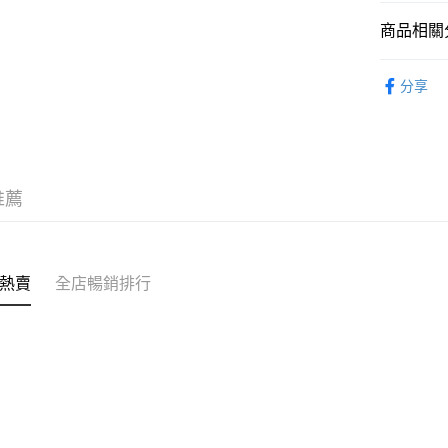
克)
相關說明
商品相關分
轉數快識別碼(
豐銀行戶口：6
菇菌・湯
時內將付
送貨方式
分享
截圖並What
藥材
收到付款
順豐智能
物流公司
每筆HK$8
推薦
順豐站及
每筆HK$8
滿$380免
熱賣
全店暢銷排行
每筆HK$8
付款後門市
每筆HK$8