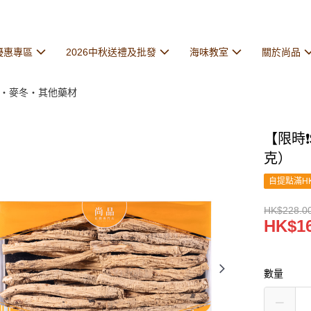
優惠專區
2026中秋送禮及批發
海味教室
關於尚品
・麥冬・其他藥材
【限時❗
克）
自提點滿HK
HK$228.0
HK$16
數量