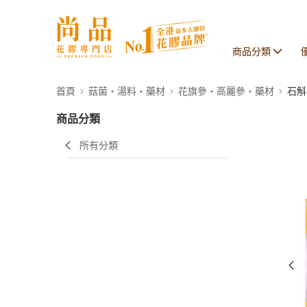
商品分類
首頁
菇菌・湯料・藥材
花旗參・高麗參・藥材
石斛
商品分類
所有分類