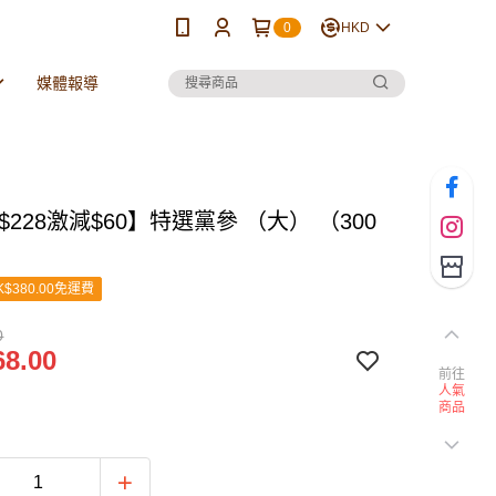
0
HKD
媒體報導
$228激減$60】特選黨參 （大） （300
$380.00免運費
0
8.00
前往
人氣
商品