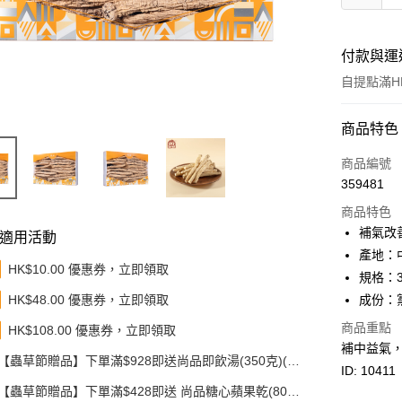
付款與運
自提點滿HK
付款方式
商品特色
信用卡
商品編號
359481
Apple Pay
商品特色
Google Pa
補氣改
適用活動
產地：
AlipayHK
HK$10.00 優惠券，立即領取
規格：3
PayMe
HK$48.00 優惠券，立即領取
成份：
WeChat P
商品重點
HK$108.00 優惠券，立即領取
補中益氣
BoC Pay
【蟲草節贈品】下單滿$928即送尚品即飲湯(350克)(款
ID: 10411
式隨機發送)
【蟲草節贈品】下單滿$428即送 尚品糖心蘋果乾(80
其他轉帳