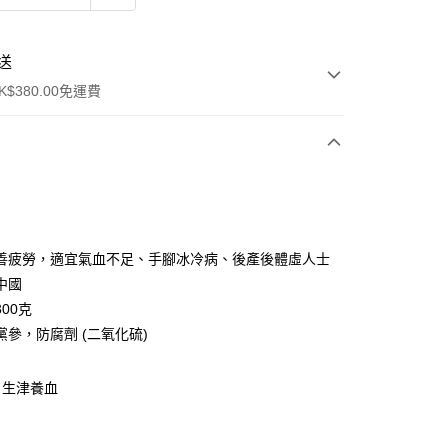
送
$380.00免運費
y
善疲勞，適宜氣血不足、手腳冰冷病、後產後體虛人士
中國
00克
黨參，防腐劑 (二氧化硫)
ay
，生津養血
方式