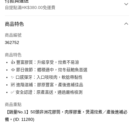
付款與運送
自提點滿HK$380.00免運費
付款方式
商品特色
信用卡
商品編號
Apple Pay
362752
Google Pay
商品特色
AlipayHK
👍 豐富膠質：升級享受，炆煮不易溶
🥘 節日做節：體積適中，炆冬菇鮑魚首選
PayMe
✨ 口感彈牙：入口啖啖肉，軟腍帶黏性
WeChat Pay
🆙 進階滋補：膠原豐富，產後進補佳品
✅ 安全認證：原產直送，通過嚴格檢測
BoC Pay
商品重點
其他轉帳方式
【銷量No.1】50頭非洲花膠筒，肉厚膠重，煲湯炆煮／產後進補必
相關說明
備。(ID: 11280)
轉數快識別碼(FPS ID)：4042362 中國銀行戶口：012-875-1-240680-7 匯
豐銀行戶口：652-589300-838 收款人：PREMIER FOOD LTD 請於24小時
送貨方式
內將付款金額存入以上其中一個戶口，付款後請將收據或成功轉帳畫面截圖