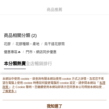
並WhatsApp 90719878 或電郵eshop@premierfood.com.hk，我們在收到
順豐智能櫃(智能櫃取件要視乎包裹尺寸限制，如包裹過大，
付款訊息後會盡快安排送貨。
物流公司會改派其他自取點或其他配送方式。)
商品推薦
每筆HK$80.00，滿HK$380.00或以上免運費
順豐站及順豐自提點
每筆HK$80.00，滿HK$380.00或以上免運費
商品相關分類 (2)
滿$380免運費 - 送貨到家(3-5個工作天內送達)
花膠
花膠種類・產地
烏干達花膠筒
每筆HK$80.00，滿HK$380.00或以上免運費
優惠專區🔥
門市・網店同步優惠
付款後門市自取 (3-6天可到店取) (取貨請自備購物袋)
每筆HK$80.00，滿HK$380.00或以上免運費
本分類熱賣
全店暢銷排行
本網站中使用 cookie，欲查詢有關本網站使用 cookie 方式之詳情，及若您不希
熱門標籤
望在電腦上使用 cookie 時應如何變更電腦的 cookie 設定，請參閱本網站「
私隱
政策
」之 Cookie 聲明。您繼續使用本網站即表示您同意本公司得按本網站使用
條款之 Cookie 聲明使用 cookie。
了解更多 >
熱銷排行
最新商品
人氣推薦
我知道了