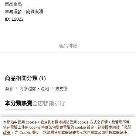
商品重點
相關說明
容易浸發，肉質爽滑
轉數快識別碼(FPS ID)：4042362 中國銀行戶口：012-875-1-240680-7 匯
豐銀行戶口：652-589300-838 收款人：PREMIER FOOD LTD 請於24小時
ID: 12022
送貨方式
內將付款金額存入以上其中一個戶口，付款後請將收據或成功轉帳畫面截圖
並WhatsApp 90719878 或電郵eshop@premierfood.com.hk，我們在收到
順豐智能櫃(智能櫃取件要視乎包裹尺寸限制，如包裹過大，
付款訊息後會盡快安排送貨。
物流公司會改派其他自取點或其他配送方式。)
每筆HK$80.00，滿HK$380.00或以上免運費
商品推薦
順豐站及順豐自提點
每筆HK$80.00，滿HK$380.00或以上免運費
滿$380免運費 - 送貨到家(3-5個工作天內送達)
商品相關分類 (1)
每筆HK$80.00，滿HK$380.00或以上免運費
海參
海參種類・產地
紋禿參
付款後門市自取 (3-6天可到店取) (取貨請自備購物袋)
本分類熱賣
全店暢銷排行
每筆HK$80.00，滿HK$380.00或以上免運費
本網站中使用 cookie，欲查詢有關本網站使用 cookie 方式之詳情，及若您不希
熱門標籤
望在電腦上使用 cookie 時應如何變更電腦的 cookie 設定，請參閱本網站「
私隱
政策
」之 Cookie 聲明。您繼續使用本網站即表示您同意本公司得按本網站使用