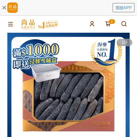
開啟APP
0
1
/
3