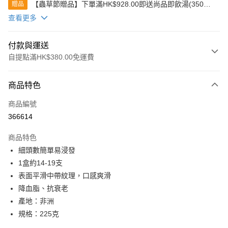
【蟲草節贈品】下單滿HK$928.00即送尚品即飲湯(350克)
贈品
(款式隨機發送)
查看更多
付款與運送
自提點滿HK$380.00免運費
付款方式
商品特色
信用卡
商品編號
Apple Pay
366614
Google Pay
商品特色
AlipayHK
細頭數簡單易浸發
1盒約14-19支
PayMe
表面平滑中帶紋理，口感爽滑
WeChat Pay
降血脂、抗衰老
產地：非洲
BoC Pay
規格：225克
其他轉帳方式