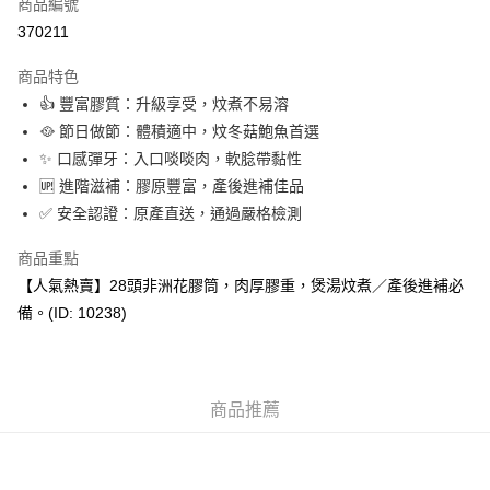
商品編號
Apple Pay
370211
Google Pay
商品特色
AlipayHK
👍 豐富膠質：升級享受，炆煮不易溶
🥘 節日做節：體積適中，炆冬菇鮑魚首選
PayMe
✨ 口感彈牙：入口啖啖肉，軟腍帶黏性
WeChat Pay
🆙 進階滋補：膠原豐富，產後進補佳品
✅ 安全認證：原產直送，通過嚴格檢測
BoC Pay
商品重點
其他轉帳方式
【人氣熱賣】28頭非洲花膠筒，肉厚膠重，煲湯炆煮／產後進補必
相關說明
備。(ID: 10238)
轉數快識別碼(FPS ID)：4042362 中國銀行戶口：012-875-1-240680-7 匯
豐銀行戶口：652-589300-838 收款人：PREMIER FOOD LTD 請於24小時
送貨方式
內將付款金額存入以上其中一個戶口，付款後請將收據或成功轉帳畫面截圖
並WhatsApp 90719878 或電郵eshop@premierfood.com.hk，我們在收到
順豐智能櫃(智能櫃取件要視乎包裹尺寸限制，如包裹過大，
付款訊息後會盡快安排送貨。
物流公司會改派其他自取點或其他配送方式。)
商品推薦
每筆HK$80.00，滿HK$380.00或以上免運費
順豐站及順豐自提點