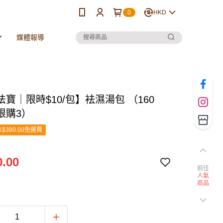
0
HKD
媒體報導
寶｜限時$10/包】袪濕湯包 （160
限購3）
$380.00免運費
.00
前往
人氣
商品