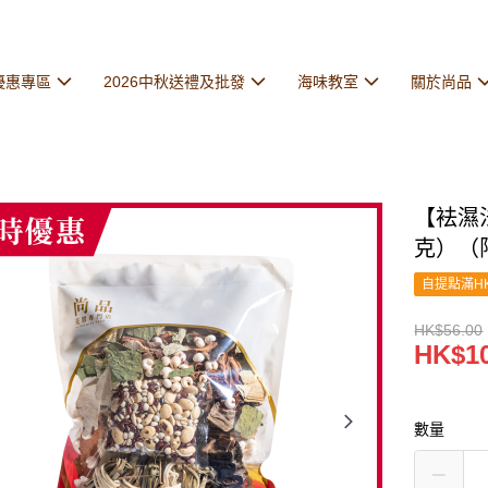
優惠專區
2026中秋送禮及批發
海味教室
關於尚品
【袪濕法
克）（
自提點滿HK
HK$56.00
HK$10
數量