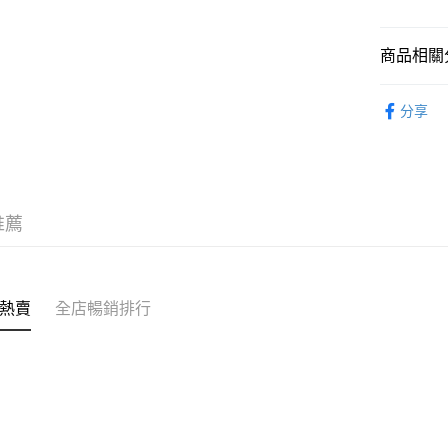
克)
相關說明
轉數快識別碼(
豐銀行戶口：6
商品相關分
時內將付
送貨方式
截圖並What
即食食品
收到付款
分享
順豐智能
優惠專區
物流公司
每筆HK$8
順豐站及
推薦
每筆HK$8
滿$380免
每筆HK$8
熱賣
全店暢銷排行
付款後門市
每筆HK$8