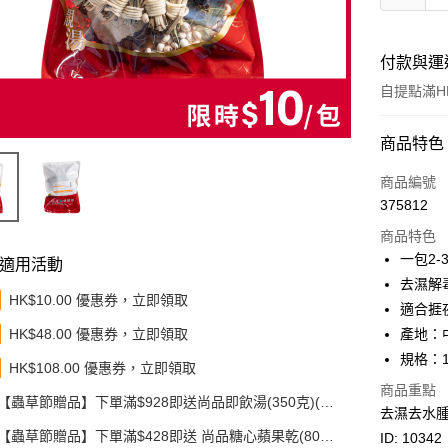
付款與運
自提點滿HK
付款方式
商品特色
信用卡
商品編號
375812
Apple Pay
商品特色
Google Pa
一包2
適用活動
去濕解
AlipayHK
HK$10.00 優惠券，立即領取
適合捱
PayMe
HK$48.00 優惠券，立即領取
產地：
規格：1
WeChat P
HK$108.00 優惠券，立即領取
商品重點
BoC Pay
【蟲草節贈品】下單滿$928即送尚品即飲湯(350克)(款
去濕去水
式隨機發送)
【蟲草節贈品】下單滿$428即送 尚品糖心蘋果乾(80
其他轉帳
ID: 10342