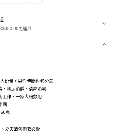
送
$380.00免運費
y
-3人份量，製作時間約45分鐘
毒、利尿消腫、清熱消暑
夜工作、一家大細飲用
中國
60克
ay
腫、夏天清熱消暑必飲
方式