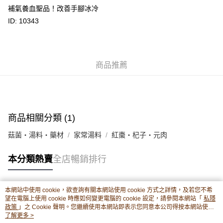
豐銀行戶口：652-589300-838 收款人：PREMIER FOOD LTD 請於24小時
補氣養血聖品！改善手腳冰冷
送貨方式
內將付款金額存入以上其中一個戶口，付款後請將收據或成功轉帳畫面截圖
ID: 10343
並WhatsApp 90719878 或電郵eshop@premierfood.com.hk，我們在收到
順豐智能櫃(智能櫃取件要視乎包裹尺寸限制，如包裹過大，
付款訊息後會盡快安排送貨。
物流公司會改派其他自取點或其他配送方式。)
每筆HK$80.00，滿HK$380.00或以上免運費
商品推薦
順豐站及順豐自提點
每筆HK$80.00，滿HK$380.00或以上免運費
滿$380免運費 - 送貨到家(3-5個工作天內送達)
每筆HK$80.00，滿HK$380.00或以上免運費
商品相關分類 (1)
付款後門市自取 (3-6天可到店取) (取貨請自備購物袋)
菇菌・湯料・藥材
家常湯料
紅棗・杞子・元肉
每筆HK$80.00，滿HK$380.00或以上免運費
本分類熱賣
全店暢銷排行
本網站中使用 cookie，欲查詢有關本網站使用 cookie 方式之詳情，及若您不希
熱門標籤
望在電腦上使用 cookie 時應如何變更電腦的 cookie 設定，請參閱本網站「
私隱
政策
」之 Cookie 聲明。您繼續使用本網站即表示您同意本公司得按本網站使用
條款之 Cookie 聲明使用 cookie。
了解更多 >
熱銷排行
最新商品
人氣推薦