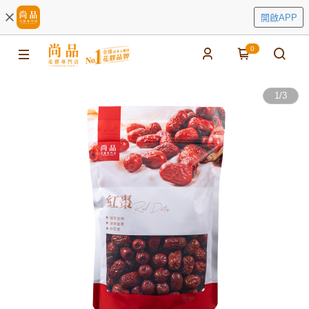
開啟APP
0
1
/
3