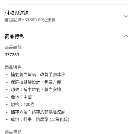
付款與運送
自提點滿HK$380.00免運費
付款方式
商品特色
信用卡
商品編號
Apple Pay
377383
Google Pay
商品特色
AlipayHK
補氣養血聖品，改善手腳冰冷
保鮮拉鏈袋設計，包裝方便
PayMe
功效：補中益氣、養血安神
WeChat Pay
產地：中國
規格：400克
BoC Pay
儲存方法：請存於乾燥陰涼處
其他轉帳方式
成份：紅棗，防腐劑 (二氧化硫)
相關說明
商品重點
轉數快識別碼(FPS ID)：4042362 中國銀行戶口：012-875-1-240680-7 匯