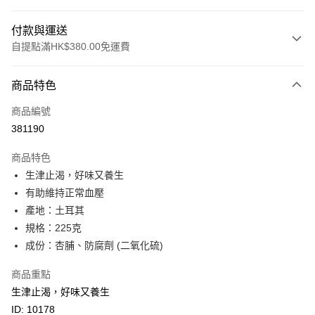
付款與運送
自提點滿HK$380.00免運費
付款方式
商品特色
信用卡
商品編號
Apple Pay
381190
Google Pay
商品特色
AlipayHK
生津止渴，好味又養生
有助維持正常血壓
PayMe
產地：土耳其
WeChat Pay
規格：225克
成份：杏脯、防腐劑 (二氧化硫)
BoC Pay
商品重點
其他轉帳方式
生津止渴，好味又養生
相關說明
ID: 10178
轉數快識別碼(FPS ID)：4042362 中國銀行戶口：012-875-1-240680-7 匯