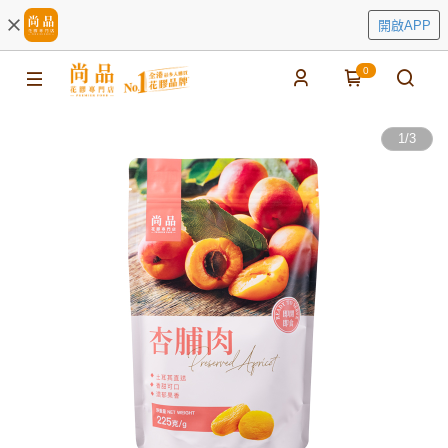
開啟APP
0
1
/
3