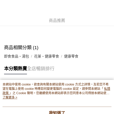
豐銀行戶口：652-589300-838 收款人：PREMIER FOOD LTD 請於24小時
送貨方式
內將付款金額存入以上其中一個戶口，付款後請將收據或成功轉帳畫面截圖
並WhatsApp 90719878 或電郵eshop@premierfood.com.hk，我們在收到
順豐智能櫃(智能櫃取件要視乎包裹尺寸限制，如包裹過大，
付款訊息後會盡快安排送貨。
物流公司會改派其他自取點或其他配送方式。)
商品推薦
每筆HK$80.00，滿HK$380.00或以上免運費
順豐站及順豐自提點
每筆HK$80.00，滿HK$380.00或以上免運費
商品相關分類 (1)
滿$380免運費 - 送貨到家(3-5個工作天內送達)
即食食品・湯包
花茶・健康零食
健康零食
每筆HK$80.00，滿HK$380.00或以上免運費
本分類熱賣
全店暢銷排行
付款後門市自取 (3-6天可到店取) (取貨請自備購物袋)
每筆HK$80.00，滿HK$380.00或以上免運費
本網站中使用 cookie，欲查詢有關本網站使用 cookie 方式之詳情，及若您不希
熱門標籤
望在電腦上使用 cookie 時應如何變更電腦的 cookie 設定，請參閱本網站「
私隱
政策
」之 Cookie 聲明。您繼續使用本網站即表示您同意本公司得按本網站使用
條款之 Cookie 聲明使用 cookie。
了解更多 >
熱銷排行
最新商品
人氣推薦
我知道了