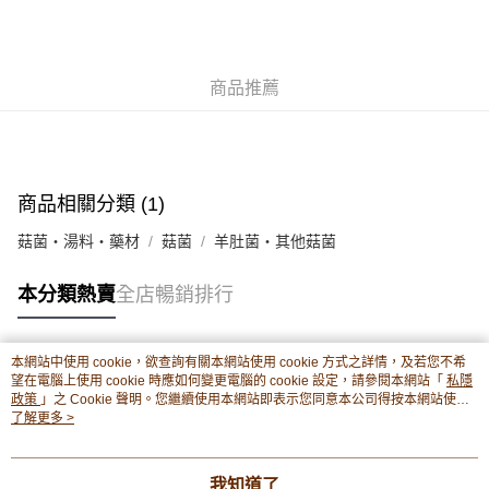
豐銀行戶口：652-589300-838 收款人：PREMIER FOOD LTD 請於24小時
送貨方式
內將付款金額存入以上其中一個戶口，付款後請將收據或成功轉帳畫面截圖
並WhatsApp 90719878 或電郵eshop@premierfood.com.hk，我們在收到
順豐智能櫃(智能櫃取件要視乎包裹尺寸限制，如包裹過大，
付款訊息後會盡快安排送貨。
物流公司會改派其他自取點或其他配送方式。)
商品推薦
每筆HK$80.00，滿HK$380.00或以上免運費
順豐站及順豐自提點
每筆HK$80.00，滿HK$380.00或以上免運費
商品相關分類 (1)
滿$380免運費 - 送貨到家(3-5個工作天內送達)
菇菌・湯料・藥材
菇菌
羊肚菌・其他菇菌
每筆HK$80.00，滿HK$380.00或以上免運費
本分類熱賣
全店暢銷排行
付款後門市自取 (3-6天可到店取) (取貨請自備購物袋)
每筆HK$80.00，滿HK$380.00或以上免運費
本網站中使用 cookie，欲查詢有關本網站使用 cookie 方式之詳情，及若您不希
熱門標籤
望在電腦上使用 cookie 時應如何變更電腦的 cookie 設定，請參閱本網站「
私隱
政策
」之 Cookie 聲明。您繼續使用本網站即表示您同意本公司得按本網站使用
條款之 Cookie 聲明使用 cookie。
了解更多 >
熱銷排行
最新商品
人氣推薦
我知道了