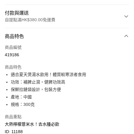
付款與運送
自提點滿HK$380.00免運費
付款方式
商品特色
信用卡
商品編號
Apple Pay
419186
Google Pay
商品特色
AlipayHK
適合夏天煲湯水飲用！體質較寒涼者食用
功效：補脾止瀉，健脾功效高
PayMe
保鮮拉鏈袋設計，包裝方便
WeChat Pay
產地：中國
規格：300克
BoC Pay
商品重點
其他轉帳方式
大熱檸檬薏米水！去水腫必飲
相關說明
ID: 11188
轉數快識別碼(FPS ID)：4042362 中國銀行戶口：012-875-1-240680-7 匯