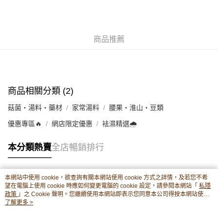
豐銀行戶口：652-589300-838 收款人：PREMIER FOOD LTD 請於24小時
送貨方式
內將付款金額存入以上其中一個戶口，付款後請將收據或成功轉帳畫面截圖
並WhatsApp 90719878 或電郵eshop@premierfood.com.hk，我們在收到
順豐智能櫃(智能櫃取件要視乎包裹尺寸限制，如包裹過大，
付款訊息後會盡快安排送貨。
物流公司會改派其他自取點或其他配送方式。)
商品推薦
每筆HK$80.00，滿HK$380.00或以上免運費
順豐站及順豐自提點
每筆HK$80.00，滿HK$380.00或以上免運費
商品相關分類 (2)
滿$380免運費 - 送貨到家(3-5個工作天內送達)
菇菌・湯料・藥材
家常湯料
腰果・淮山・豆類
每筆HK$80.00，滿HK$380.00或以上免運費
優惠專區🔥
網店限定優惠
袪濕精選🌧️
付款後門市自取 (3-6天可到店取) (取貨請自備購物袋)
每筆HK$80.00，滿HK$380.00或以上免運費
本分類熱賣
全店暢銷排行
本網站中使用 cookie，欲查詢有關本網站使用 cookie 方式之詳情，及若您不希
熱門標籤
望在電腦上使用 cookie 時應如何變更電腦的 cookie 設定，請參閱本網站「
私隱
政策
」之 Cookie 聲明。您繼續使用本網站即表示您同意本公司得按本網站使用
條款之 Cookie 聲明使用 cookie。
了解更多 >
熱銷排行
最新商品
人氣推薦