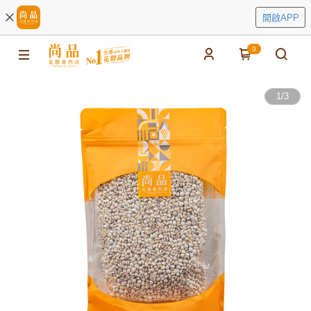
開啟APP
0
1
/
3