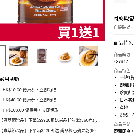
付款與運
自提點滿HK
付款方式
商品特色
信用卡
商品編號
427842
Apple Pay
商品特色
Google Pa
一罐1
適用活動
即開即
AlipayHK
HK$10.00 優惠券，立即領取
珍寶紅
PayMe
HK$48.00 優惠券，立即領取
日本嶄
產地：
WeChat P
HK$108.00 優惠券，立即領取
規格：3
BoC Pay
【蟲草節贈品】下單滿$928即送尚品即飲湯(350克)(款
商品重點
式隨機發送)
【蟲草節贈品】下單滿$428即送 尚品糖心蘋果乾(80
其他轉帳
即開即食