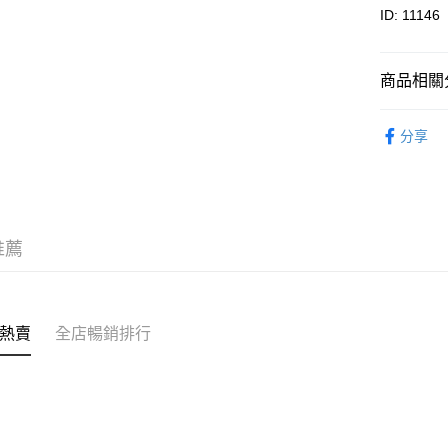
克)
相關說明
ID: 11146
轉數快識別碼(
豐銀行戶口：6
時內將付
送貨方式
商品相關分
截圖並What
收到付款
順豐智能
鮑魚
罐
分享
物流公司
優惠專區
每筆HK$8
順豐站及
每筆HK$8
推薦
滿$380免
每筆HK$8
付款後門市
熱賣
全店暢銷排行
每筆HK$8