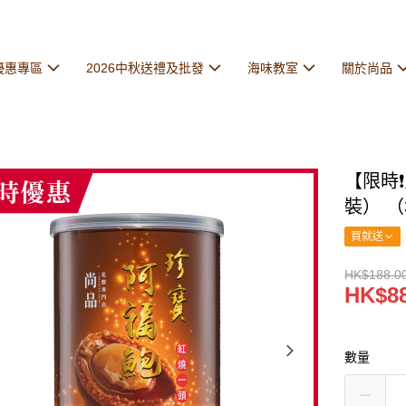
優惠專區
2026中秋送禮及批發
海味教室
關於尚品
【限時
裝） （
買就送
HK$188.0
HK$88
數量