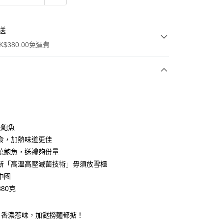
送
$380.00免運費
y
隻鮑魚
食，加熱味道更佳
燒鮑魚，送禮夠份量
新「高溫高壓滅菌技術」毋須放雪櫃
中國
ay
80克
方式
，香濃惹味，加餸撈麵都掂！