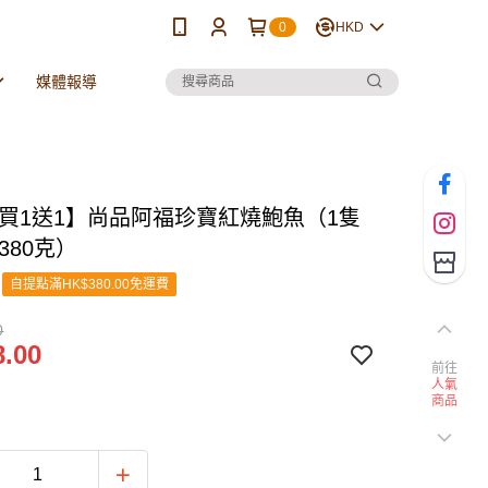
0
HKD
媒體報導
❗買1送1】尚品阿福珍寶紅燒鮑魚（1隻
380克）
自提點滿HK$380.00免運費
0
.00
前往
人氣
商品