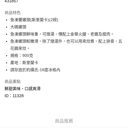
431857
Google Pay
商品特色
AlipayHK
急凍響螺頭(斯里蘭卡)(2磅)
大碼螺頭
PayMe
急凍螺頭鮮味重，可燉湯，傳配上金華火腿、老雞及瘦肉。
WeChat Pay
急凍螺頭較嫩滑，除了燉湯外，也可以用來炆煮，配上排骨、五
花腩來炆。
BoC Pay
規格：900克
其他轉帳方式
產地：斯里蘭卡
相關說明
請存放於約攝氏-18度冰格內
轉數快識別碼(FPS ID)：4042362 中國銀行戶口：012-875-1-240680-7 匯
豐銀行戶口：652-589300-838 收款人：PREMIER FOOD LTD 請於24小時
商品重點
送貨方式
內將付款金額存入以上其中一個戶口，付款後請將收據或成功轉帳畫面截圖
鮮甜美味，口感爽滑
並WhatsApp 90719878 或電郵eshop@premierfood.com.hk，我們在收到
冷凍送貨到家 (需與常溫乾產品分開下單) 不包括偏遠地區：南丫
付款訊息後會盡快安排送貨。
ID：11328
島、長洲、坪洲、等離島地區及禁區
每筆HK$80.00，滿HK$380.00或以上免運費
商品推薦