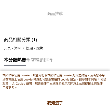
豐銀行戶口：652-589300-838 收款人：PREMIER FOOD LTD 請於24小時
送貨方式
內將付款金額存入以上其中一個戶口，付款後請將收據或成功轉帳畫面截圖
並WhatsApp 90719878 或電郵eshop@premierfood.com.hk，我們在收到
順豐智能櫃(智能櫃取件要視乎包裹尺寸限制，如包裹過大，
商品推薦
付款訊息後會盡快安排送貨。
物流公司會改派其他自取點或其他配送方式。)
每筆HK$80.00，滿HK$380.00或以上免運費
順豐站及順豐自提點
商品相關分類 (1)
每筆HK$80.00，滿HK$380.00或以上免運費
元貝・海味
螺頭・螺片
滿$380免運費 - 送貨到家(3-5個工作天內送達)
每筆HK$80.00，滿HK$380.00或以上免運費
本分類熱賣
全店暢銷排行
付款後門市自取 (3-6天可到店取) (取貨請自備購物袋)
每筆HK$80.00，滿HK$380.00或以上免運費
本網站中使用 cookie，欲查詢有關本網站使用 cookie 方式之詳情，及若您不希
熱門標籤
望在電腦上使用 cookie 時應如何變更電腦的 cookie 設定，請參閱本網站「
私隱
政策
」之 Cookie 聲明。您繼續使用本網站即表示您同意本公司得按本網站使用
條款之 Cookie 聲明使用 cookie。
了解更多 >
熱銷排行
最新商品
人氣推薦
我知道了