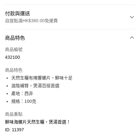
付款與運送
自提點滿HK$380.00免運費
付款方式
商品特色
信用卡
商品編號
Apple Pay
432100
Google Pay
商品特色
AlipayHK
天然生曬有掩響螺片，鮮味十足
滋陰補腎，煲湯百搭首選
PayMe
產地：西非
WeChat Pay
規格：100克
BoC Pay
商品重點
鮮味海螺片天然生曬，煲湯首選！
其他轉帳方式
ID: 11397
相關說明
轉數快識別碼(FPS ID)：4042362 中國銀行戶口：012-875-1-240680-7 匯