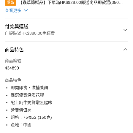
【蟲草節贈品】下單滿HK$928.00即送尚品即飲湯(350克)
贈品
(款式隨機發送)
查看更多
付款與運送
自提點滿HK$380.00免運費
付款方式
商品特色
信用卡
商品編號
Apple Pay
434899
Google Pay
商品特色
AlipayHK
即開即食，滋補養顏
嚴選優質深海花膠
PayMe
配上純牛奶鮮燉無腥味
WeChat Pay
營養價值高
規格：75克x2 (150克)
BoC Pay
產地：中國
其他轉帳方式