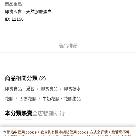
商品重點
相關說明
即食即食，天然膠原蛋白
轉數快識別碼(FPS ID)：4042362 中國銀行戶口：012-875-1-240680-7 匯
豐銀行戶口：652-589300-838 收款人：PREMIER FOOD LTD 請於24小時
ID: 12156
送貨方式
內將付款金額存入以上其中一個戶口，付款後請將收據或成功轉帳畫面截圖
並WhatsApp 90719878 或電郵eshop@premierfood.com.hk，我們在收到
順豐智能櫃(智能櫃取件要視乎包裹尺寸限制，如包裹過大，
付款訊息後會盡快安排送貨。
物流公司會改派其他自取點或其他配送方式。)
每筆HK$80.00，滿HK$380.00或以上免運費
商品推薦
順豐站及順豐自提點
每筆HK$80.00，滿HK$380.00或以上免運費
滿$380免運費 - 送貨到家(3-5個工作天內送達)
商品相關分類 (2)
每筆HK$80.00，滿HK$380.00或以上免運費
即食食品・湯包
即食食品
即食糖水
付款後門市自取 (3-6天可到店取) (取貨請自備購物袋)
花膠
即食花膠
牛奶花膠・花膠甜品
每筆HK$80.00，滿HK$380.00或以上免運費
本分類熱賣
全店暢銷排行
本網站中使用 cookie，欲查詢有關本網站使用 cookie 方式之詳情，及若您不希