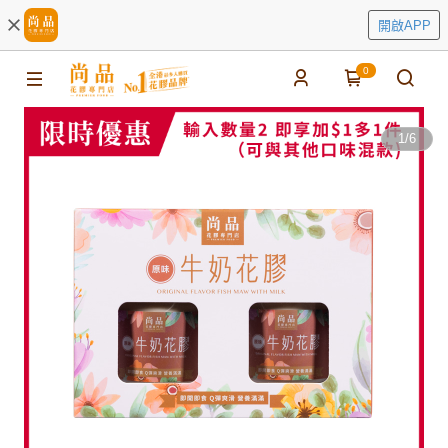
開啟APP
0
1
/
6