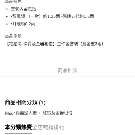
商品特色
AlipayHK
套餐內容包括
•龍鳳鈪 （一對）約1.25兩 •豬牌五代約1.5兩
PayMe
•耳環約0.2兩
WeChat Pay
商品重點
BoC Pay
【福星高-珠寶及金器租借】三件金套裝（總金重3兩）
其他轉帳方式
相關說明
轉數快識別碼(FPS ID)：4042362 中國銀行戶口：012-875-1-240680-7 匯
商品推薦
豐銀行戶口：652-589300-838 收款人：PREMIER FOOD LTD 請於24小時
送貨方式
內將付款金額存入以上其中一個戶口，付款後請將收據或成功轉帳畫面截圖
並WhatsApp 90719878 或電郵eshop@premierfood.com.hk，我們在收到
順豐智能櫃(智能櫃取件要視乎包裹尺寸限制，如包裹過大，
付款訊息後會盡快安排送貨。
物流公司會改派其他自取點或其他配送方式。)
每筆HK$80.00，滿HK$380.00或以上免運費
商品相關分類 (1)
順豐站及順豐自提點
尚品×尚囍過大禮
珠寶及金器租借
每筆HK$80.00，滿HK$380.00或以上免運費
本分類熱賣
全店暢銷排行
不設送貨服務，客戶需到【福高星】支付按金並提取金飾