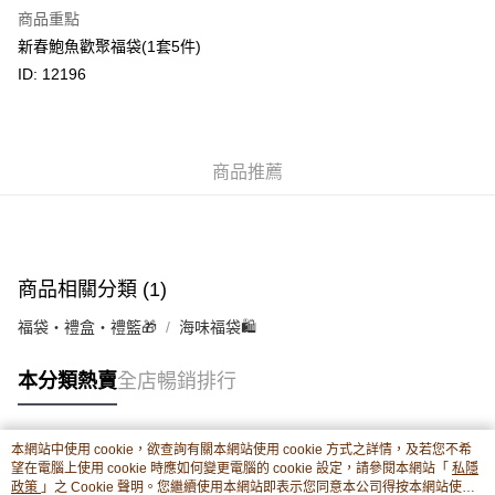
豐銀行戶口：652-589300-838 收款人：PREMIER FOOD LTD 請於24小時
商品重點
送貨方式
內將付款金額存入以上其中一個戶口，付款後請將收據或成功轉帳畫面截圖
新春鮑魚歡聚福袋(1套5件)
並WhatsApp 90719878 或電郵eshop@premierfood.com.hk，我們在收到
順豐智能櫃(智能櫃取件要視乎包裹尺寸限制，如包裹過大，
付款訊息後會盡快安排送貨。
ID: 12196
物流公司會改派其他自取點或其他配送方式。)
每筆HK$80.00，滿HK$380.00或以上免運費
順豐站及順豐自提點
商品推薦
每筆HK$80.00，滿HK$380.00或以上免運費
滿$380免運費 - 送貨到家(3-5個工作天內送達)
每筆HK$80.00，滿HK$380.00或以上免運費
商品相關分類 (1)
付款後門市自取 (3-6天可到店取) (取貨請自備購物袋)
每筆HK$80.00，滿HK$380.00或以上免運費
福袋・禮盒・禮籃🎁
海味福袋🛍️
本分類熱賣
全店暢銷排行
本網站中使用 cookie，欲查詢有關本網站使用 cookie 方式之詳情，及若您不希
熱門標籤
望在電腦上使用 cookie 時應如何變更電腦的 cookie 設定，請參閱本網站「
私隱
政策
」之 Cookie 聲明。您繼續使用本網站即表示您同意本公司得按本網站使用