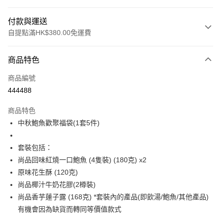
付款與運送
自提點滿HK$380.00免運費
付款方式
商品特色
信用卡
商品編號
Apple Pay
444488
Google Pay
商品特色
AlipayHK
中秋鮑魚歡聚福袋(1套5件)
PayMe
套裝包括：
WeChat Pay
尚品回味紅燒一口鮑魚 (4隻裝) (180克) x2
原味花生酥 (120克)
BoC Pay
尚品椰汁牛奶花膠(2樽裝)
其他轉帳方式
尚品香芋蓮子露 (168克) *套裝內的產品(即飲湯/鮑魚/其他產品)
相關說明
有機會因為缺貨而轉同等價值款式
轉數快識別碼(FPS ID)：4042362 中國銀行戶口：012-875-1-240680-7 匯