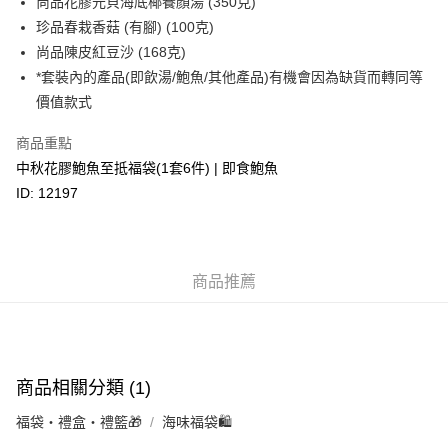
尚品花膠元貝海底椰養顏湯 (350克)
轉數快識別碼(FPS ID)：4042362 中國銀行戶口：012-875-1-240680-7 匯
珍品春栽香菇 (有腳) (100克)
豐銀行戶口：652-589300-838 收款人：PREMIER FOOD LTD 請於24小時
送貨方式
尚品陳皮紅豆沙 (168克)
內將付款金額存入以上其中一個戶口，付款後請將收據或成功轉帳畫面截圖
並WhatsApp 90719878 或電郵eshop@premierfood.com.hk，我們在收到
順豐智能櫃(智能櫃取件要視乎包裹尺寸限制，如包裹過大，
*套裝內的產品(即飲湯/鮑魚/其他產品)有機會因為缺貨而轉同等
付款訊息後會盡快安排送貨。
物流公司會改派其他自取點或其他配送方式。)
價值款式
每筆HK$80.00，滿HK$380.00或以上免運費
商品重點
順豐站及順豐自提點
中秋花膠鮑魚至抵福袋(1套6件) | 即食鮑魚
每筆HK$80.00，滿HK$380.00或以上免運費
ID: 12197
滿$380免運費 - 送貨到家(3-5個工作天內送達)
每筆HK$80.00，滿HK$380.00或以上免運費
商品推薦
付款後門市自取 (3-6天可到店取) (取貨請自備購物袋)
每筆HK$80.00，滿HK$380.00或以上免運費
商品相關分類 (1)
福袋・禮盒・禮籃🎁
海味福袋🛍️