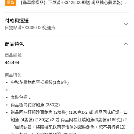
【蟲草節贈品】下單滿HK$428.00即送 尚品糖心蘋果乾(80
贈品
克)
付款與運送
自提點滿HK$380.00免運費
付款方式
商品特色
信用卡
商品編號
Apple Pay
444494
Google Pay
商品特色
AlipayHK
中秋花膠鮑魚至抵福袋(1套6件)
PayMe
套裝包括：
WeChat Pay
尚品極尚花膠鮑魚 (380克)
尚品回味紅燒珍寶鮑魚 (2隻裝) (180克)x2 或 尚品回味紅燒一口
BoC Pay
鮑魚 (4隻裝) (180克)x2 或 尚品阿福紅燒鮑魚(3隻裝)(180克)x2
其他轉帳方式
（如遇缺貨，將隨機配送同等價值的罐裝鮑魚，恕不另行通知）
相關說明