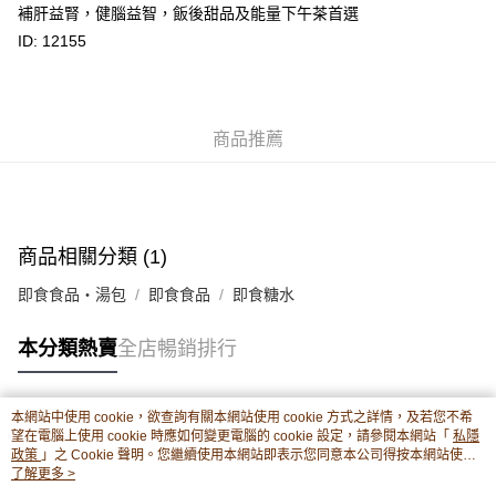
補肝益腎，健腦益智，飯後甜品及能量下午茶首選
轉數快識別碼(FPS ID)：4042362 中國銀行戶口：012-875-1-240680-7 匯
豐銀行戶口：652-589300-838 收款人：PREMIER FOOD LTD 請於24小時
ID: 12155
送貨方式
內將付款金額存入以上其中一個戶口，付款後請將收據或成功轉帳畫面截圖
並WhatsApp 90719878 或電郵eshop@premierfood.com.hk，我們在收到
順豐智能櫃(智能櫃取件要視乎包裹尺寸限制，如包裹過大，
付款訊息後會盡快安排送貨。
物流公司會改派其他自取點或其他配送方式。)
每筆HK$80.00，滿HK$380.00或以上免運費
商品推薦
順豐站及順豐自提點
每筆HK$80.00，滿HK$380.00或以上免運費
滿$380免運費 - 送貨到家(3-5個工作天內送達)
商品相關分類 (1)
每筆HK$80.00，滿HK$380.00或以上免運費
即食食品・湯包
即食食品
即食糖水
付款後門市自取 (3-6天可到店取) (取貨請自備購物袋)
本分類熱賣
全店暢銷排行
每筆HK$80.00，滿HK$380.00或以上免運費
本網站中使用 cookie，欲查詢有關本網站使用 cookie 方式之詳情，及若您不希
熱門標籤
望在電腦上使用 cookie 時應如何變更電腦的 cookie 設定，請參閱本網站「
私隱
政策
」之 Cookie 聲明。您繼續使用本網站即表示您同意本公司得按本網站使用
條款之 Cookie 聲明使用 cookie。
了解更多 >
熱銷排行
最新商品
人氣推薦