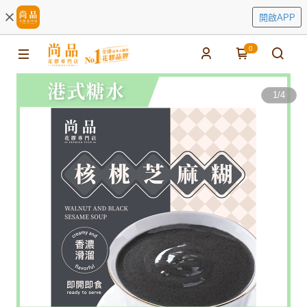
開啟APP
0
1
/
4