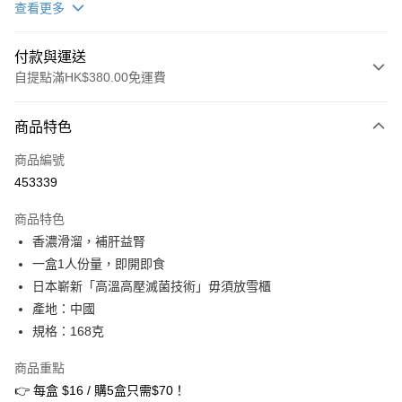
查看更多
付款與運送
自提點滿HK$380.00免運費
付款方式
商品特色
信用卡
商品編號
Apple Pay
453339
Google Pay
商品特色
AlipayHK
香濃滑溜，補肝益腎
一盒1人份量，即開即食
PayMe
日本嶄新「高溫高壓滅菌技術」毋須放雪櫃
WeChat Pay
產地：中國
規格：168克
BoC Pay
商品重點
其他轉帳方式
👉 每盒 $16 / 購5盒只需$70！
相關說明