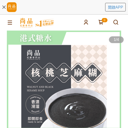
開啟APP
0
1
/
4