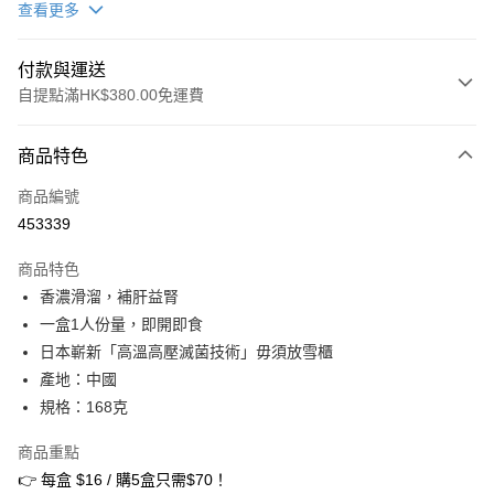
查看更多
付款與運送
自提點滿HK$380.00免運費
付款方式
商品特色
信用卡
商品編號
Apple Pay
453339
Google Pay
商品特色
AlipayHK
香濃滑溜，補肝益腎
一盒1人份量，即開即食
PayMe
日本嶄新「高溫高壓滅菌技術」毋須放雪櫃
WeChat Pay
產地：中國
規格：168克
BoC Pay
商品重點
其他轉帳方式
👉 每盒 $16 / 購5盒只需$70！
相關說明