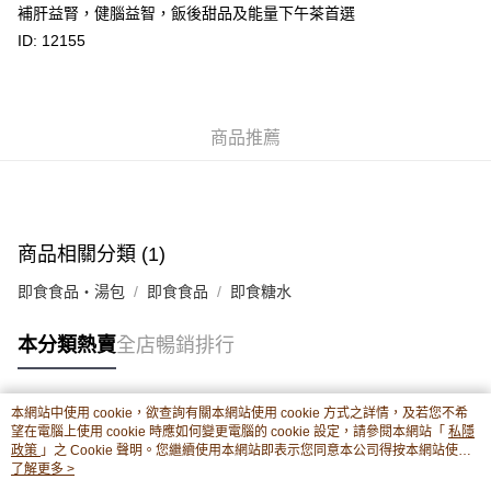
補肝益腎，健腦益智，飯後甜品及能量下午茶首選
轉數快識別碼(FPS ID)：4042362 中國銀行戶口：012-875-1-240680-7 匯
豐銀行戶口：652-589300-838 收款人：PREMIER FOOD LTD 請於24小時
ID: 12155
送貨方式
內將付款金額存入以上其中一個戶口，付款後請將收據或成功轉帳畫面截圖
並WhatsApp 90719878 或電郵eshop@premierfood.com.hk，我們在收到
順豐智能櫃(智能櫃取件要視乎包裹尺寸限制，如包裹過大，
付款訊息後會盡快安排送貨。
物流公司會改派其他自取點或其他配送方式。)
每筆HK$80.00，滿HK$380.00或以上免運費
商品推薦
順豐站及順豐自提點
每筆HK$80.00，滿HK$380.00或以上免運費
滿$380免運費 - 送貨到家(3-5個工作天內送達)
商品相關分類 (1)
每筆HK$80.00，滿HK$380.00或以上免運費
即食食品・湯包
即食食品
即食糖水
付款後門市自取 (3-6天可到店取) (取貨請自備購物袋)
本分類熱賣
全店暢銷排行
每筆HK$80.00，滿HK$380.00或以上免運費
本網站中使用 cookie，欲查詢有關本網站使用 cookie 方式之詳情，及若您不希
熱門標籤
望在電腦上使用 cookie 時應如何變更電腦的 cookie 設定，請參閱本網站「
私隱
政策
」之 Cookie 聲明。您繼續使用本網站即表示您同意本公司得按本網站使用
條款之 Cookie 聲明使用 cookie。
了解更多 >
熱銷排行
最新商品
人氣推薦