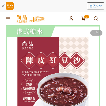
開啟APP
0
1
/
4