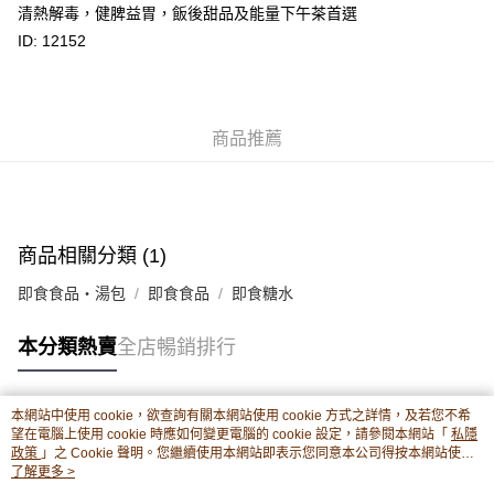
清熱解毒，健脾益胃，飯後甜品及能量下午茶首選
轉數快識別碼(FPS ID)：4042362 中國銀行戶口：012-875-1-240680-7 匯
豐銀行戶口：652-589300-838 收款人：PREMIER FOOD LTD 請於24小時
ID: 12152
送貨方式
內將付款金額存入以上其中一個戶口，付款後請將收據或成功轉帳畫面截圖
並WhatsApp 90719878 或電郵eshop@premierfood.com.hk，我們在收到
順豐智能櫃(智能櫃取件要視乎包裹尺寸限制，如包裹過大，
付款訊息後會盡快安排送貨。
物流公司會改派其他自取點或其他配送方式。)
每筆HK$80.00，滿HK$380.00或以上免運費
商品推薦
順豐站及順豐自提點
每筆HK$80.00，滿HK$380.00或以上免運費
滿$380免運費 - 送貨到家(3-5個工作天內送達)
商品相關分類 (1)
每筆HK$80.00，滿HK$380.00或以上免運費
即食食品・湯包
即食食品
即食糖水
付款後門市自取 (3-6天可到店取) (取貨請自備購物袋)
本分類熱賣
全店暢銷排行
每筆HK$80.00，滿HK$380.00或以上免運費
本網站中使用 cookie，欲查詢有關本網站使用 cookie 方式之詳情，及若您不希
熱門標籤
望在電腦上使用 cookie 時應如何變更電腦的 cookie 設定，請參閱本網站「
私隱
政策
」之 Cookie 聲明。您繼續使用本網站即表示您同意本公司得按本網站使用
條款之 Cookie 聲明使用 cookie。
了解更多 >
熱銷排行
最新商品
人氣推薦