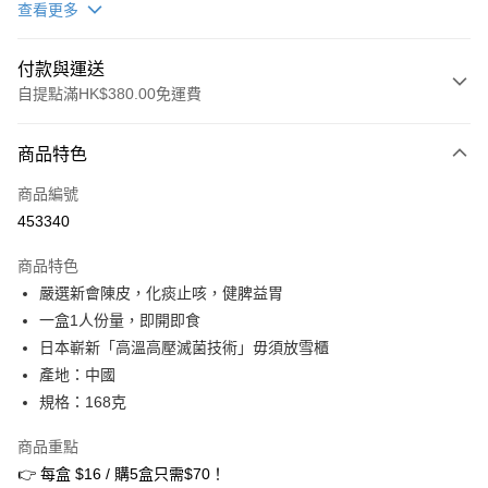
查看更多
付款與運送
自提點滿HK$380.00免運費
付款方式
商品特色
信用卡
商品編號
Apple Pay
453340
Google Pay
商品特色
AlipayHK
嚴選新會陳皮，化痰止咳，健脾益胃
一盒1人份量，即開即食
PayMe
日本嶄新「高溫高壓滅菌技術」毋須放雪櫃
WeChat Pay
產地：中國
規格：168克
BoC Pay
商品重點
其他轉帳方式
👉 每盒 $16 / 購5盒只需$70！
相關說明