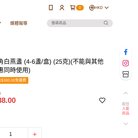
0
HKD
媒體報導
白燕盞 (4-6盞/盒) (25克)(不能與其他
惠同時使用)
$380.00免運費
0
8.00
前往
人氣
商品