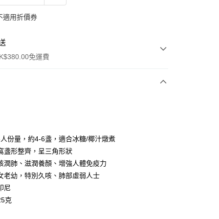
不適用折價券
送
$380.00免運費
y
5人份量，約4-6盞，適合冰糖/椰汁燉煮
窩盞形整齊，呈三角形狀
咳潤肺、滋潤養顏、增強人體免疫力
女老幼，特別久咳、肺部虛弱人士
印尼
ay
25克