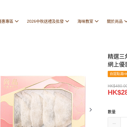
優惠專區
2026中秋送禮及批發
海味教室
關於尚品
精選三角
網上優
自提點滿HK
HK$480.0
HK$28
數量