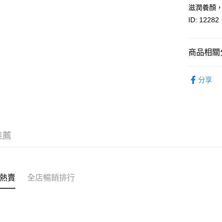
其他轉帳
滋潤養顏
相關說明
ID: 12282
轉數快識別碼(
豐銀行戶口：6
時內將付
送貨方式
商品相關分
截圖並What
收到付款
順豐智能
燕窩
乾
分享
物流公司
每筆HK$8
順豐站及
每筆HK$8
推薦
滿$380免
每筆HK$8
付款後門市
熱賣
全店暢銷排行
每筆HK$8