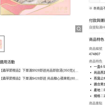
※ 本商品
付款與運
自提點滿HK
付款方式
商品特色
信用卡
商品編號
474807
Apple Pay
商品特色
適用活動
Google Pa
一盒4-
【蟲草節贈品】下單滿$928即送尚品即飲湯(350克)(款
尚品燕
AlipayHK
式隨機發送)
【蟲草節贈品】下單滿$428即送 尚品糖心蘋果乾(80
燕窩止
克)
PayMe
適合男
產地：
WeChat P
規格：
BoC Pay
商品重點