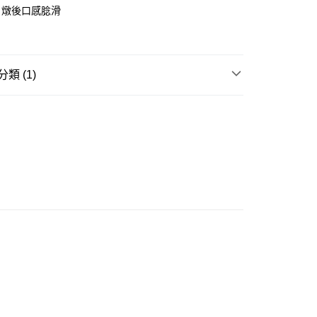
方式
，燉後口感腍滑
FPS ID)：4042362 中國銀行戶口：012-875-1-240680-7 匯
52-589300-838 收款人：PREMIER FOOD LTD 請於24小
款金額存入以上其中一個戶口，付款後請將收據或成功轉帳畫面
類 (1)
sApp 90719878 或電郵eshop@premierfood.com.hk，我們在
訊息後會盡快安排送貨。
櫃(智能櫃取件要視乎包裹尺寸限制，如包裹過大，
燕盞
會改派其他自取點或其他配送方式。)
0.00，滿HK$380.00或以上免運費
順豐自提點
0.00，滿HK$380.00或以上免運費
運費 - 送貨到家(3-5個工作天內送達)
0.00，滿HK$380.00或以上免運費
自取 (3-6天可到店取) (取貨請自備購物袋)
0.00，滿HK$380.00或以上免運費