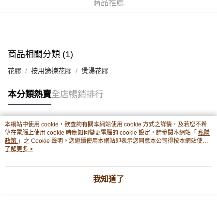
商品推薦
豐銀行戶口：652-589300-838 收款人：PREMIER FOOD LTD 請於24小時
送貨方式
內將付款金額存入以上其中一個戶口，付款後請將收據或成功轉帳畫面截圖
並WhatsApp 90719878 或電郵eshop@premierfood.com.hk，我們在收到
順豐智能櫃(智能櫃取件要視乎包裹尺寸限制，如包裹過大，
付款訊息後會盡快安排送貨。
物流公司會改派其他自取點或其他配送方式。)
每筆HK$80.00，滿HK$380.00或以上免運費
商品相關分類 (1)
順豐站及順豐自提點
花膠
按用途揀花膠
煲湯花膠
每筆HK$80.00，滿HK$380.00或以上免運費
本分類熱賣
全店暢銷排行
滿$380免運費 - 送貨到家(3-5個工作天內送達)
每筆HK$80.00，滿HK$380.00或以上免運費
本網站中使用 cookie，欲查詢有關本網站使用 cookie 方式之詳情，及若您不希
付款後門市自取 (3-6天可到店取) (取貨請自備購物袋)
熱門標籤
望在電腦上使用 cookie 時應如何變更電腦的 cookie 設定，請參閱本網站「
私隱
政策
」之 Cookie 聲明。您繼續使用本網站即表示您同意本公司得按本網站使用
每筆HK$80.00，滿HK$380.00或以上免運費
條款之 Cookie 聲明使用 cookie。
了解更多 >
熱銷排行
最新商品
人氣推薦
我知道了