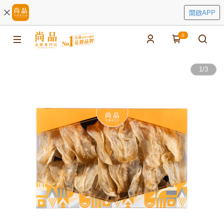
開啟APP
0
1
/
3