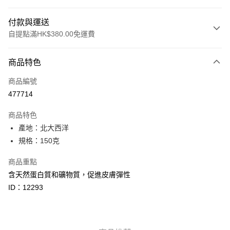
付款與運送
自提點滿HK$380.00免運費
付款方式
商品特色
信用卡
商品編號
Apple Pay
477714
Google Pay
商品特色
AlipayHK
產地：北大西洋
規格：150克
PayMe
商品重點
WeChat Pay
含天然蛋白質和礦物質，促進皮膚彈性
BoC Pay
ID：12293
其他轉帳方式
相關說明
轉數快識別碼(FPS ID)：4042362 中國銀行戶口：012-875-1-240680-7 匯