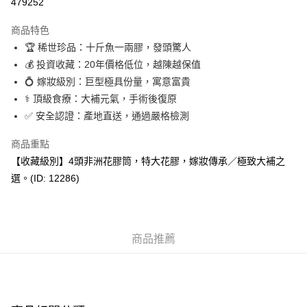
479252
Google Pay
商品特色
AlipayHK
🏆 稀世珍品：十斤魚一兩膠，發頭驚人
💰 投資收藏：20年價格低位，越陳越保值
PayMe
💍 嫁妝級別：巨型極具份量，寓意富貴
WeChat Pay
⚕️ 頂級食療：大補元氣，手術後復原
✅ 安全認證：產地直送，通過嚴格檢測
BoC Pay
商品重點
其他轉帳方式
【收藏級別】4頭非洲花膠筒，特大花膠，嫁妝傳承／極致大補之
相關說明
選。(ID: 12286)
轉數快識別碼(FPS ID)：4042362 中國銀行戶口：012-875-1-240680-7 匯
豐銀行戶口：652-589300-838 收款人：PREMIER FOOD LTD 請於24小時
送貨方式
內將付款金額存入以上其中一個戶口，付款後請將收據或成功轉帳畫面截圖
並WhatsApp 90719878 或電郵eshop@premierfood.com.hk，我們在收到
順豐智能櫃(智能櫃取件要視乎包裹尺寸限制，如包裹過大，
付款訊息後會盡快安排送貨。
物流公司會改派其他自取點或其他配送方式。)
商品推薦
每筆HK$80.00，滿HK$380.00或以上免運費
順豐站及順豐自提點
每筆HK$80.00，滿HK$380.00或以上免運費