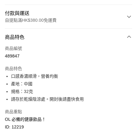
付款與運送
自提點滿HK$380.00免運費
付款方式
商品特色
信用卡
商品編號
Apple Pay
489847
Google Pay
商品特色
AlipayHK
口感香濃順滑，營養均衡
產地：中國
PayMe
規格：32克
WeChat Pay
請存於乾燥陰涼處。開封後請盡快食用
BoC Pay
商品重點
OL 必備的健康飲品！
其他轉帳方式
ID: 12219
相關說明
轉數快識別碼(FPS ID)：4042362 中國銀行戶口：012-875-1-240680-7 匯