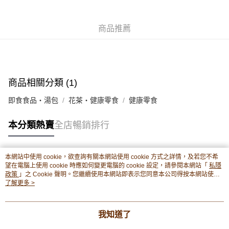
豐銀行戶口：652-589300-838 收款人：PREMIER FOOD LTD 請於24小時
送貨方式
內將付款金額存入以上其中一個戶口，付款後請將收據或成功轉帳畫面截圖
並WhatsApp 90719878 或電郵eshop@premierfood.com.hk，我們在收到
順豐智能櫃(智能櫃取件要視乎包裹尺寸限制，如包裹過大，
商品推薦
付款訊息後會盡快安排送貨。
物流公司會改派其他自取點或其他配送方式。)
每筆HK$80.00，滿HK$380.00或以上免運費
順豐站及順豐自提點
商品相關分類 (1)
每筆HK$80.00，滿HK$380.00或以上免運費
即食食品・湯包
花茶・健康零食
健康零食
滿$380免運費 - 送貨到家(3-5個工作天內送達)
每筆HK$80.00，滿HK$380.00或以上免運費
本分類熱賣
全店暢銷排行
付款後門市自取 (3-6天可到店取) (取貨請自備購物袋)
每筆HK$80.00，滿HK$380.00或以上免運費
本網站中使用 cookie，欲查詢有關本網站使用 cookie 方式之詳情，及若您不希
熱門標籤
望在電腦上使用 cookie 時應如何變更電腦的 cookie 設定，請參閱本網站「
私隱
政策
」之 Cookie 聲明。您繼續使用本網站即表示您同意本公司得按本網站使用
條款之 Cookie 聲明使用 cookie。
了解更多 >
熱銷排行
最新商品
人氣推薦
我知道了