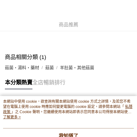
豐銀行戶口：652-589300-838 收款人：PREMIER FOOD LTD 請於24小時
送貨方式
內將付款金額存入以上其中一個戶口，付款後請將收據或成功轉帳畫面截圖
並WhatsApp 90719878 或電郵eshop@premierfood.com.hk，我們在收到
順豐智能櫃(智能櫃取件要視乎包裹尺寸限制，如包裹過大，
付款訊息後會盡快安排送貨。
物流公司會改派其他自取點或其他配送方式。)
商品推薦
每筆HK$80.00，滿HK$380.00或以上免運費
順豐站及順豐自提點
每筆HK$80.00，滿HK$380.00或以上免運費
商品相關分類 (1)
滿$380免運費 - 送貨到家(3-5個工作天內送達)
菇菌・湯料・藥材
菇菌
羊肚菌・其他菇菌
每筆HK$80.00，滿HK$380.00或以上免運費
本分類熱賣
全店暢銷排行
付款後門市自取 (3-6天可到店取) (取貨請自備購物袋)
每筆HK$80.00，滿HK$380.00或以上免運費
本網站中使用 cookie，欲查詢有關本網站使用 cookie 方式之詳情，及若您不希
熱門標籤
望在電腦上使用 cookie 時應如何變更電腦的 cookie 設定，請參閱本網站「
私隱
政策
」之 Cookie 聲明。您繼續使用本網站即表示您同意本公司得按本網站使用
條款之 Cookie 聲明使用 cookie。
了解更多 >
熱銷排行
最新商品
人氣推薦
我知道了