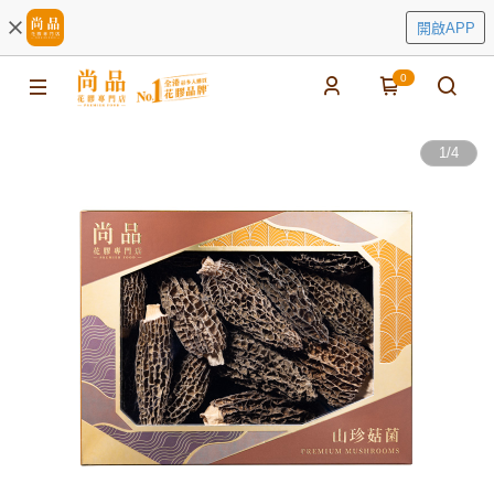
開啟APP
0
1
/
4