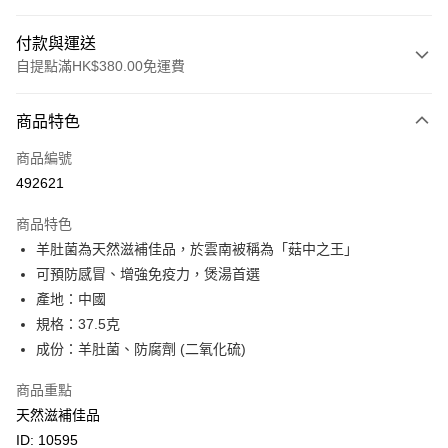
付款與運送
自提點滿HK$380.00免運費
付款方式
商品特色
信用卡
商品編號
Apple Pay
492621
Google Pay
商品特色
AlipayHK
羊肚菌為天然滋補佳品，於雲南被稱為「菇中之王」
可預防感冒、增強免疫力，煲湯首選
PayMe
產地：中國
WeChat Pay
規格：37.5克
成份：羊肚菌、防腐劑 (二氧化硫)
BoC Pay
商品重點
其他轉帳方式
天然滋補佳品
相關說明
ID: 10595
轉數快識別碼(FPS ID)：4042362 中國銀行戶口：012-875-1-240680-7 匯