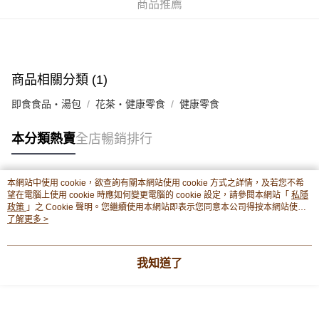
商品推薦
豐銀行戶口：652-589300-838 收款人：PREMIER FOOD LTD 請於24小時
送貨方式
內將付款金額存入以上其中一個戶口，付款後請將收據或成功轉帳畫面截圖
並WhatsApp 90174144 或電郵eshop@premierfood.com.hk，我們在收到
順豐智能櫃(智能櫃取件要視乎包裹尺寸限制，如包裹過大，
付款訊息後會盡快安排送貨。
物流公司會改派其他自取點或其他配送方式。)
每筆HK$80.00，滿HK$380.00或以上免運費
商品相關分類 (1)
順豐站及順豐自提點
即食食品・湯包
花茶・健康零食
健康零食
每筆HK$80.00，滿HK$380.00或以上免運費
本分類熱賣
全店暢銷排行
滿$380免運費 - 送貨到家(3-5個工作天內送達)
每筆HK$80.00，滿HK$380.00或以上免運費
本網站中使用 cookie，欲查詢有關本網站使用 cookie 方式之詳情，及若您不希
付款後門市自取 (3-6天可到店取) (取貨請自備購物袋)
熱門標籤
望在電腦上使用 cookie 時應如何變更電腦的 cookie 設定，請參閱本網站「
私隱
政策
」之 Cookie 聲明。您繼續使用本網站即表示您同意本公司得按本網站使用
每筆HK$80.00，滿HK$380.00或以上免運費
條款之 Cookie 聲明使用 cookie。
了解更多 >
熱銷排行
最新商品
人氣推薦
我知道了