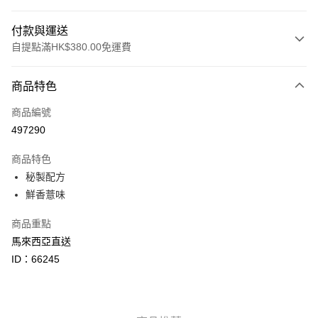
付款與運送
自提點滿HK$380.00免運費
付款方式
商品特色
信用卡
商品編號
Apple Pay
497290
Google Pay
商品特色
AlipayHK
秘製配方
鮮香薏味
PayMe
商品重點
WeChat Pay
馬來西亞直送
BoC Pay
ID：66245
其他轉帳方式
相關說明
轉數快識別碼(FPS ID)：4042362 中國銀行戶口：012-875-1-240680-7 匯