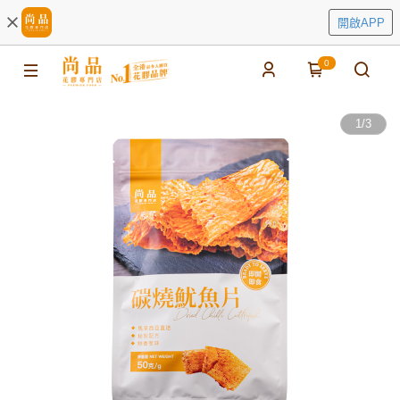
開啟APP
0
1
/
3