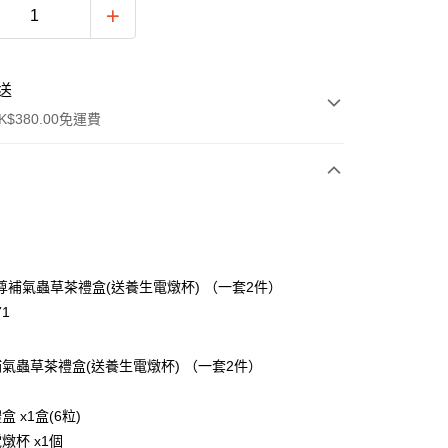
送
$380.00免運費
y
尊補氣蟲草茶禮盒(送養生電燉杯) （一套2件）
71
氣蟲草茶禮盒(送養生電燉杯) （一套2件）
：
ay
 x1盒(6粒)
燉杯 x1個