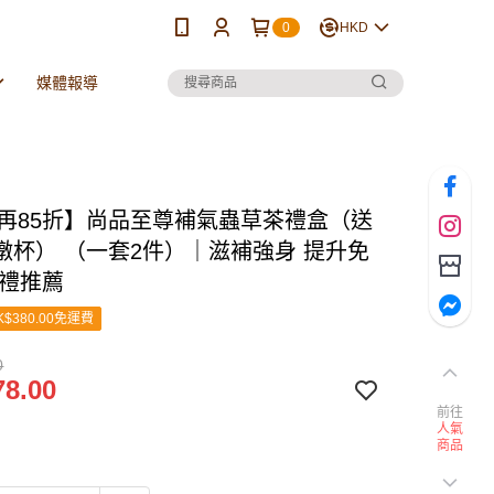
0
HKD
媒體報導
28再85折】尚品至尊補氣蟲草茶禮盒（送
燉杯） （一套2件）｜滋補強身 提升免
送禮推薦
$380.00免運費
0
8.00
前往
人氣
商品