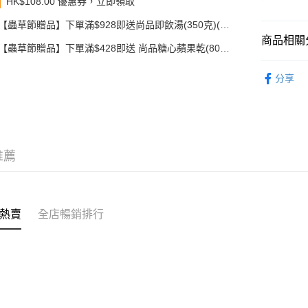
HK$108.00 優惠券，立即領取
其他轉帳
【蟲草節贈品】下單滿$928即送尚品即飲湯(350克)(款
相關說明
式隨機發送)
商品相關分
轉數快識別碼(
【蟲草節贈品】下單滿$428即送 尚品糖心蘋果乾(80
豐銀行戶口：6
克)
福袋・禮盒
時內將付
送貨方式
分享
截圖並What
冬蟲夏草
收到付款
順豐智能
優惠專區
物流公司
每筆HK$8
推薦
順豐站及
每筆HK$8
滿$380免
熱賣
全店暢銷排行
每筆HK$8
付款後門市
每筆HK$8