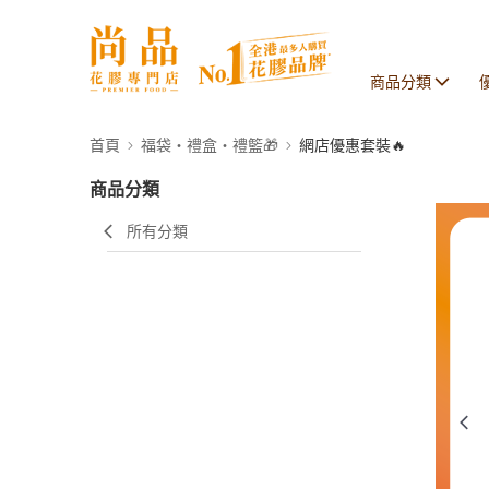
商品分類
首頁
福袋・禮盒・禮籃🎁
網店優惠套裝🔥
商品分類
所有分類