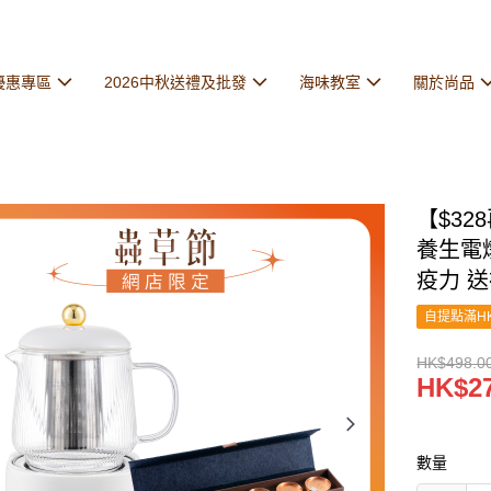
優惠專區
2026中秋送禮及批發
海味教室
關於尚品
【$3
養生電
疫力 
自提點滿HK
HK$498.0
HK$27
數量