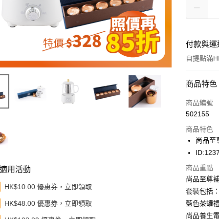
付款與運
自提點滿HK
付款方式
商品特色
信用卡
商品編號
502155
Apple Pay
商品特色
Google Pa
尚品至
ID:123
AlipayHK
商品重點
適用活動
PayMe
尚品至尊補
HK$10.00 優惠券，立即領取
套裝包括
WeChat P
HK$48.00 優惠券，立即領取
藍色茶罐禮盒
BoC Pay
尚品養生電