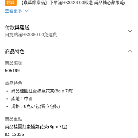
【蟲草節贈品】下單滿HK$428.00即送 尚品糖心蘋果乾(80
贈品
克)
查看更多
付款與運送
自提點滿HK$380.00免運費
付款方式
商品特色
信用卡
商品編號
Apple Pay
505199
Google Pay
商品特色
AlipayHK
尚品桂圓紅棗補氣花茶(8g x 7包)
產地：中國
PayMe
規格：8克x7包(獨立包裝)
WeChat Pay
商品重點
BoC Pay
尚品桂圓紅棗補氣花茶(8g x 7包)
ID: 12335
其他轉帳方式