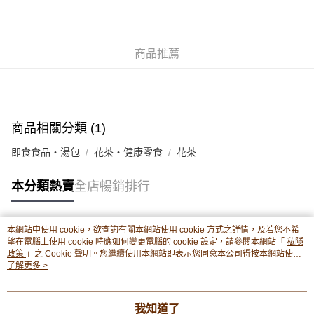
相關說明
轉數快識別碼(FPS ID)：4042362 中國銀行戶口：012-875-1-240680-7 匯
豐銀行戶口：652-589300-838 收款人：PREMIER FOOD LTD 請於24小時
送貨方式
內將付款金額存入以上其中一個戶口，付款後請將收據或成功轉帳畫面截圖
商品推薦
並WhatsApp 90719878 或電郵eshop@premierfood.com.hk，我們在收到
順豐智能櫃(智能櫃取件要視乎包裹尺寸限制，如包裹過大，
付款訊息後會盡快安排送貨。
物流公司會改派其他自取點或其他配送方式。)
每筆HK$80.00，滿HK$380.00或以上免運費
商品相關分類 (1)
順豐站及順豐自提點
每筆HK$80.00，滿HK$380.00或以上免運費
即食食品・湯包
花茶・健康零食
花茶
滿$380免運費 - 送貨到家(3-5個工作天內送達)
本分類熱賣
全店暢銷排行
每筆HK$80.00，滿HK$380.00或以上免運費
付款後門市自取 (3-6天可到店取) (取貨請自備購物袋)
本網站中使用 cookie，欲查詢有關本網站使用 cookie 方式之詳情，及若您不希
每筆HK$80.00，滿HK$380.00或以上免運費
熱門標籤
望在電腦上使用 cookie 時應如何變更電腦的 cookie 設定，請參閱本網站「
私隱
政策
」之 Cookie 聲明。您繼續使用本網站即表示您同意本公司得按本網站使用
條款之 Cookie 聲明使用 cookie。
了解更多 >
熱銷排行
最新商品
人氣推薦
我知道了