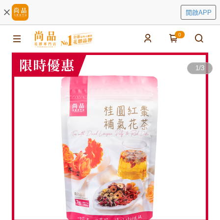
開啟APP
0
1
/
3