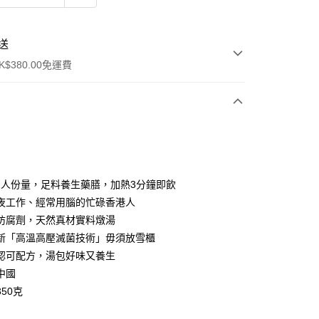
送
$380.00免運費
y
-2人份量，足料養生藥膳，加熱3分鐘即飲
夜工作、經常用腦的忙碌香港人
防腐劑，天然真材實料燉湯
新「高溫高壓滅菌技術」毋須放雪櫃
認可配方，湯包好味又養生
ay
中國
50克
方式