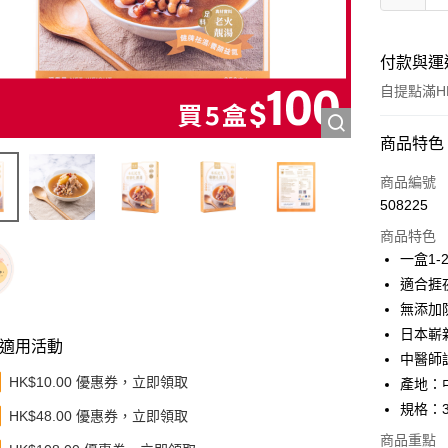
付款與運
自提點滿HK
付款方式
商品特色
信用卡
商品編號
508225
Apple Pay
商品特色
Google Pa
一盒1
適合捱
AlipayHK
無添加
PayMe
日本嶄
適用活動
中醫師
WeChat P
HK$10.00 優惠券，立即領取
產地：
BoC Pay
規格：3
HK$48.00 優惠券，立即領取
其他轉帳
商品重點