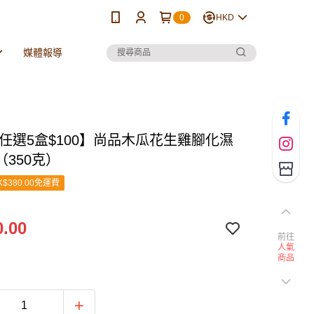
0
HKD
媒體報導
❗任選5盒$100】尚品木瓜花生雞腳化濕
（350克）
$380.00免運費
.00
前往
人氣
商品