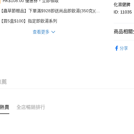
HK$108.00 優惠券，立即領取
相關說明
化濕健脾
轉數快識別碼(
【蟲草節贈品】下單滿$928即送尚品即飲湯(350克)(款
ID: 11035
豐銀行戶口：6
式隨機發送)
【買5盒$100】指定即飲湯系列
時內將付
送貨方式
截圖並What
商品相關分
收到付款
查看更多
順豐智能
物流公司
即食食品
分享
每筆HK$8
優惠專區
順豐站及
每筆HK$8
滿$380免
推薦
每筆HK$8
付款後門市
每筆HK$8
熱賣
全店暢銷排行