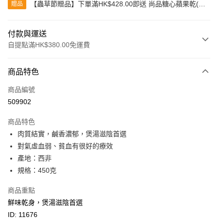
【蟲草節贈品】下單滿HK$428.00即送 尚品糖心蘋果乾(80
贈品
克)
付款與運送
自提點滿HK$380.00免運費
付款方式
商品特色
信用卡
商品編號
Apple Pay
509902
Google Pay
商品特色
AlipayHK
肉質結實，鹹香濃郁，煲湯滋陰首選
對氣虛血弱、貧血有很好的療效
PayMe
產地：西非
WeChat Pay
規格：450克
BoC Pay
商品重點
鮮味乾身，煲湯滋陰首選
其他轉帳方式
ID: 11676
相關說明