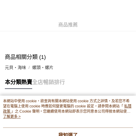
轉數快識別碼(FPS ID)：4042362 中國銀行戶口：012-875-1-240680-7 匯
豐銀行戶口：652-589300-838 收款人：PREMIER FOOD LTD 請於24小時
送貨方式
內將付款金額存入以上其中一個戶口，付款後請將收據或成功轉帳畫面截圖
並WhatsApp 90174144 或電郵eshop@premierfood.com.hk，我們在收到
順豐智能櫃(智能櫃取件要視乎包裹尺寸限制，如包裹過大，
商品推薦
付款訊息後會盡快安排送貨。
物流公司會改派其他自取點或其他配送方式。)
每筆HK$80.00，滿HK$380.00或以上免運費
順豐站及順豐自提點
商品相關分類 (1)
每筆HK$80.00，滿HK$380.00或以上免運費
元貝・海味
螺頭・螺片
滿$380免運費 - 送貨到家(3-5個工作天內送達)
每筆HK$80.00，滿HK$380.00或以上免運費
本分類熱賣
全店暢銷排行
付款後門市自取 (3-6天可到店取) (取貨請自備購物袋)
每筆HK$80.00，滿HK$380.00或以上免運費
本網站中使用 cookie，欲查詢有關本網站使用 cookie 方式之詳情，及若您不希
熱門標籤
望在電腦上使用 cookie 時應如何變更電腦的 cookie 設定，請參閱本網站「
私隱
政策
」之 Cookie 聲明。您繼續使用本網站即表示您同意本公司得按本網站使用
條款之 Cookie 聲明使用 cookie。
了解更多 >
熱銷排行
最新商品
人氣推薦
我知道了