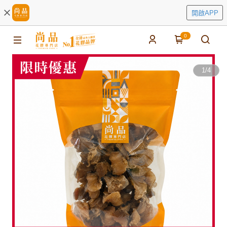
開啟APP
0
1
/
4