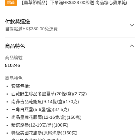
【蟲草節贈品】下單滿HK$428.00即送 尚品糖心蘋果乾(80
贈品
克)
付款與運送
自提點滿HK$380.00免運費
付款方式
商品特色
信用卡
商品編號
Apple Pay
510246
Google Pay
商品特色
AlipayHK
套裝包括:
西藏野生珍品冬蟲夏草(20條/盒)(2.7克)
PayMe
南非吉品乾鮑魚(9-14隻/盒)(170克)
WeChat Pay
三角白燕盞(5-6盞/盒)(37.5克)
尚品皇牌花膠筒(12-16隻/盒)(150克)
BoC Pay
精選遼參(12-19支/盒)(100克)
其他轉帳方式
特級美國花旗參(原尾泡參)(150克)
相關說明