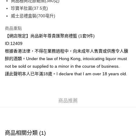
尚品極尚花膠鮑魚(380克)
轉數快識別碼(FPS ID)：4042362 中國銀行戶口：012-875-1-240680-7 匯
珍寶羊肚菌(37.5克)
豐銀行戶口：652-589300-838 收款人：PREMIER FOOD LTD 請於24小時
送貨方式
威士忌禮盒裝(700亳升)
內將付款金額存入以上其中一個戶口，付款後請將收據或成功轉帳畫面截圖
並WhatsApp 90719878 或電郵eshop@premierfood.com.hk，我們在收到
順豐智能櫃(智能櫃取件要視乎包裹尺寸限制，如包裹過大，
付款訊息後會盡快安排送貨。
商品重點
物流公司會改派其他自取點或其他配送方式。)
【網店限定】尚品新年尊貴匯聚商禮籃 (1套9件)
每筆HK$80.00，滿HK$380.00或以上免運費
ID:12409
順豐站及順豐自提點
根據香港法律，不得在業務過程中，向未成年人售賣或供應令人醺
每筆HK$80.00，滿HK$380.00或以上免運費
醉的酒類。Under the law of Hong Kong, intoxicating liquor must
not be sold or supplied to a minor in the course of business.
滿$380免運費 - 送貨到家(3-5個工作天內送達)
謹此聲明本人已年滿18歲。I declare that I am over 18 years old.
每筆HK$80.00，滿HK$380.00或以上免運費
付款後門市自取 (3-6天可到店取) (取貨請自備購物袋)
每筆HK$80.00，滿HK$380.00或以上免運費
商品推薦
商品相關分類 (1)