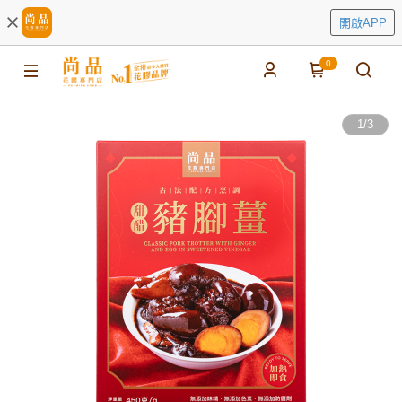
開啟APP
0
1
/
3