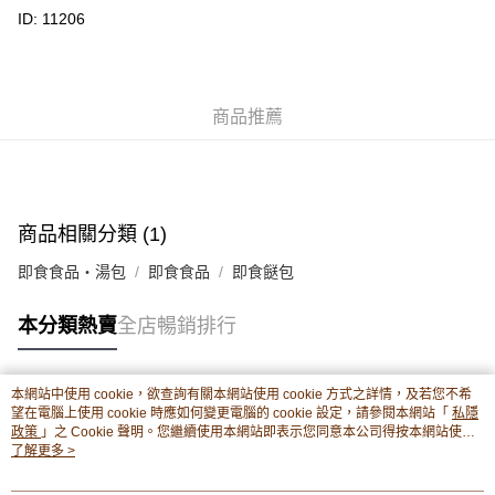
豐銀行戶口：652-589300-838 收款人：PREMIER FOOD LTD 請於24小時
ID: 11206
送貨方式
內將付款金額存入以上其中一個戶口，付款後請將收據或成功轉帳畫面截圖
並WhatsApp 90719878 或電郵eshop@premierfood.com.hk，我們在收到
順豐智能櫃(智能櫃取件要視乎包裹尺寸限制，如包裹過大，
付款訊息後會盡快安排送貨。
物流公司會改派其他自取點或其他配送方式。)
每筆HK$80.00，滿HK$380.00或以上免運費
商品推薦
順豐站及順豐自提點
每筆HK$80.00，滿HK$380.00或以上免運費
滿$380免運費 - 送貨到家(3-5個工作天內送達)
商品相關分類 (1)
每筆HK$80.00，滿HK$380.00或以上免運費
即食食品・湯包
即食食品
即食餸包
付款後門市自取 (3-6天可到店取) (取貨請自備購物袋)
本分類熱賣
全店暢銷排行
每筆HK$80.00，滿HK$380.00或以上免運費
本網站中使用 cookie，欲查詢有關本網站使用 cookie 方式之詳情，及若您不希
熱門標籤
望在電腦上使用 cookie 時應如何變更電腦的 cookie 設定，請參閱本網站「
私隱
政策
」之 Cookie 聲明。您繼續使用本網站即表示您同意本公司得按本網站使用
條款之 Cookie 聲明使用 cookie。
了解更多 >
熱銷排行
最新商品
人氣推薦