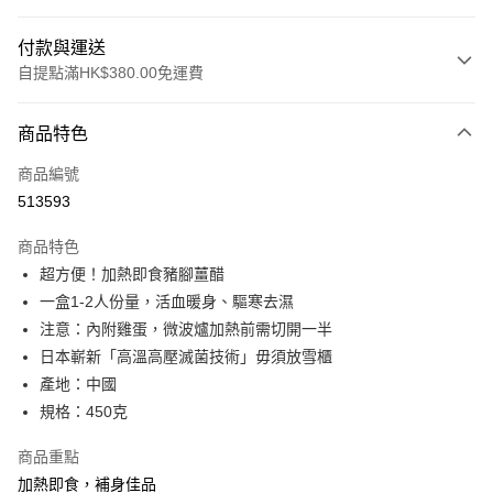
付款與運送
自提點滿HK$380.00免運費
付款方式
商品特色
信用卡
商品編號
Apple Pay
513593
Google Pay
商品特色
AlipayHK
超方便！加熱即食豬腳薑醋
一盒1-2人份量，活血暖身、驅寒去濕
PayMe
注意：內附雞蛋，微波爐加熱前需切開一半
WeChat Pay
日本嶄新「高溫高壓滅菌技術」毋須放雪櫃
產地：中國
BoC Pay
規格：450克
其他轉帳方式
商品重點
相關說明
加熱即食，補身佳品
轉數快識別碼(FPS ID)：4042362 中國銀行戶口：012-875-1-240680-7 匯