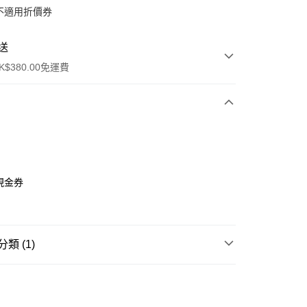
不適用折價券
送
$380.00免運費
y
0現金券
1
類 (1)
ay
・禮籃🎁
尚品現金券．湯券🎫
方式