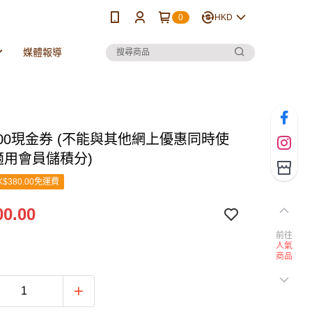
0
HKD
媒體報導
100現金券 (不能與其他網上優惠同時使
適用會員儲積分)
$380.00免運費
0.00
前往
人氣
商品