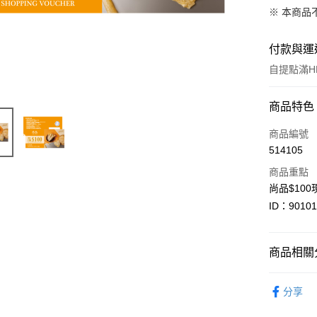
※ 本商品
付款與運
自提點滿HK
付款方式
商品特色
信用卡
商品編號
514105
Apple Pay
商品重點
Google Pa
尚品$10
ID：9010
AlipayHK
PayMe
商品相關分
WeChat P
福袋・禮盒
BoC Pay
分享
其他轉帳