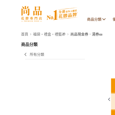
商品分類
首頁
福袋・禮盒・禮籃🎁
尚品現金券．湯券🎫
商品分類
所有分類