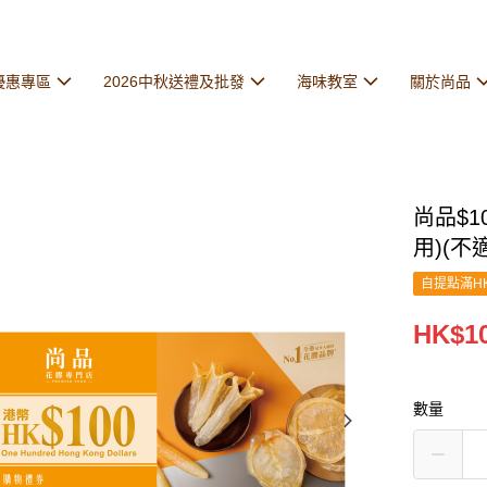
優惠專區
2026中秋送禮及批發
海味教室
關於尚品
尚品$
用)(不
自提點滿HK
HK$10
數量