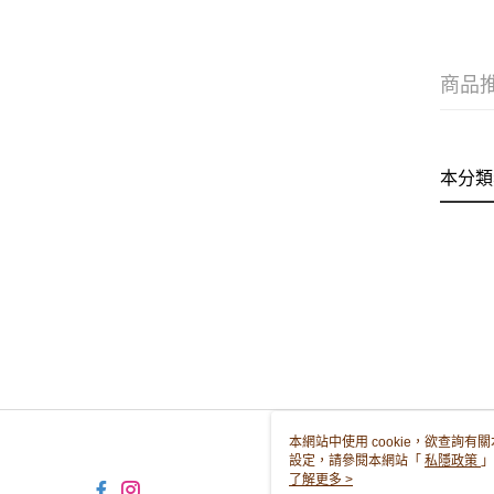
商品
本分類
本網站中使用 cookie，欲查詢有關
設定，請參閱本網站「
私隱政策
」
用 cookie。
了解更多 >