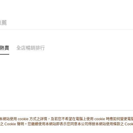
相關說明
轉數快識別碼(
豐銀行戶口：6
推薦
時內將付
送貨方式
截圖並What
收到付款
順豐智能
物流公司
熱賣
全店暢銷排行
每筆HK$8
順豐站及
每筆HK$8
滿$380免
每筆HK$8
付款後門市
每筆HK$8
本網站使用 cookie 方式之詳情，及若您不希望在電腦上使用 cookie 時應如何變更電腦的
之 Cookie 聲明。您繼續使用本網站即表示您同意本公司得按本網站使用條款之 Cooki
關於我們
客戶服務