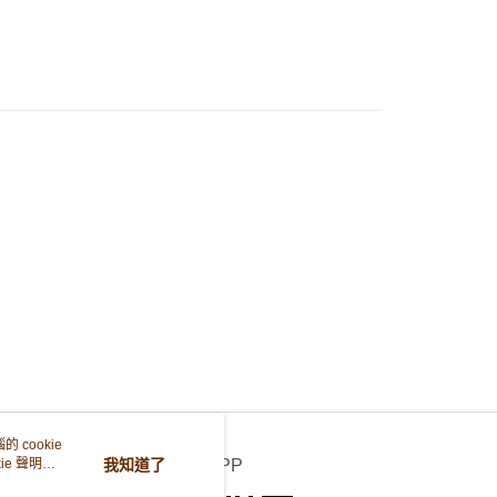
FPS ID)：4042362 中國銀行戶口：012-875-1-240680-7 匯
52-589300-838 收款人：PREMIER FOOD LTD 請於24小
款金額存入以上其中一個戶口，付款後請將收據或成功轉帳畫面
sApp 90719878 或電郵eshop@premierfood.com.hk，我們在
訊息後會盡快安排送貨。
櫃(智能櫃取件要視乎包裹尺寸限制，如包裹過大，
會改派其他自取點或其他配送方式。)
0.00，滿HK$380.00或以上免運費
順豐自提點
0.00，滿HK$380.00或以上免運費
運費 - 送貨到家(3-5個工作天內送達)
0.00，滿HK$380.00或以上免運費
自取 (3-6天可到店取) (取貨請自備購物袋)
0.00，滿HK$380.00或以上免運費
 cookie
e 聲明使
我知道了
官方APP