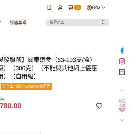
0
HKD
媒體報導
發服務】關東遼參（63-103支/盒）
級）（300克）（不能與其他網上優惠
用）（自用級）
送貨上門滿HK$380.00免運費
.00
前往
780.00
人氣
商品