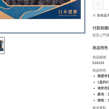
※ 本商品
付款與運
送貨上門滿H
付款方式
商品特色
信用卡
商品編號
516153
Apple Pay
商品特色
Google Pa
揀遼參
1盒約63
AlipayHK
海參肉
PayMe
產地：
規格：3
WeChat P
商品重點