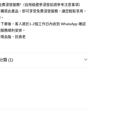
免費浸發服務*（自用級遼參浸發前請參考注意事項）
方式
：購買此產品，即可享受免費浸發服務，讓您輕鬆享用，
利。
FPS ID)：4042362 中國銀行戶口：012-875-1-240680-7 匯
下單後，客人將於1-2個工作日內收到 WhatsApp 確認
52-589300-838 收款人：PREMIER FOOD LTD 請於24小
保服務順利安排。
款金額存入以上其中一個戶口，付款後請將收據或成功轉帳畫面
sApp 90719878 或電郵eshop@premierfood.com.hk，我們在
、降血脂、抗衰老
訊息後會盡快安排送貨。
家 (需與常溫乾產品分開下單) 不包括偏遠地區：南丫
、坪洲、等離島地區及禁區
0.00，滿HK$380.00或以上免運費
類 (1)
費浸發遼參服務