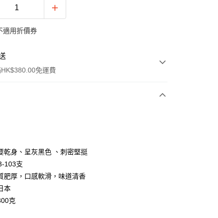
不適用折價券
送
K$380.00免運費
y
要乾身、呈灰黑色 、刺密堅挺
-103支
質肥厚，口感軟滑，味道清香
日本
00克
ay