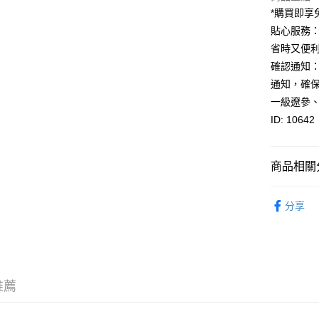
BoC Pay
*購買即享
其他轉帳
貼心服務
相關說明
省時又便
轉數快識別碼(
確認通知：
豐銀行戶口：6
通知，確
時內將付
送貨方式
截圖並What
一級遼參
收到付款
冷凍送貨到
ID: 10642
島、長洲
每筆HK$8
商品相關分
海參
免
分享
推薦