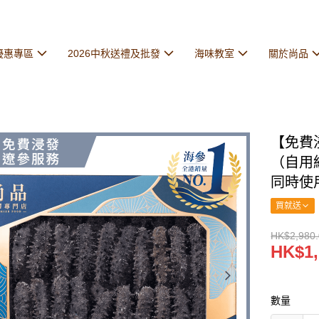
優惠專區
2026中秋送禮及批發
海味教室
關於尚品
【免費浸
（自用
同時使
買就送
HK$2,980
HK$1,
數量