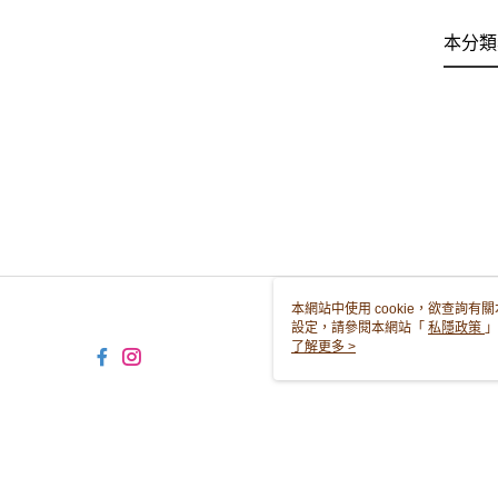
本分類
本網站中使用 cookie，欲查詢有關
設定，請參閱本網站「
私隱政策
」
用 cookie。
了解更多 >